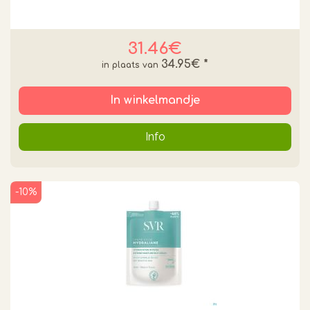
31.46€
34.95€
*
In winkelmandje
Info
-10%