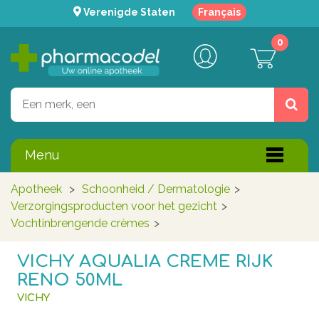
Verenigde Staten
Français
0
Menu
Apotheek
>
Schoonheid / Dermatologie
>
Verzorgingsproducten voor het gezicht
>
Vochtinbrengende crèmes
>
VICHY AQUALIA CREME RIJK
RENO 50ML
VICHY