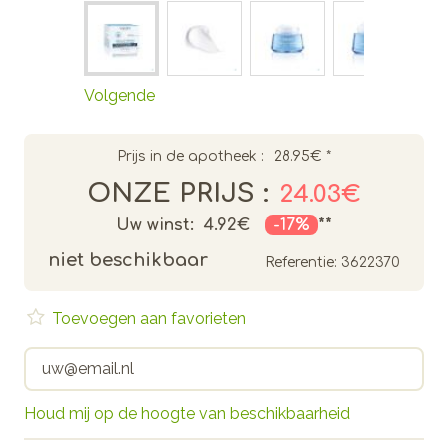
Volgende
Prijs in de apotheek :
28.95€
*
ONZE PRIJS :
24.03€
Uw winst:
4.92€
-17%
**
niet beschikbaar
Referentie:
3622370
Toevoegen aan favorieten
Houd mij op de hoogte van beschikbaarheid