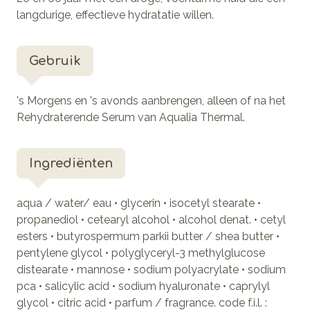
langdurige, effectieve hydratatie willen.
Gebruik
's Morgens en 's avonds aanbrengen, alleen of na het
Rehydraterende Serum van Aqualia Thermal.
Ingrediënten
aqua / water/ eau • glycerin • isocetyl stearate •
propanediol • cetearyl alcohol • alcohol denat. • cetyl
esters • butyrospermum parkii butter / shea butter •
pentylene glycol • polyglyceryl-3 methylglucose
distearate • mannose • sodium polyacrylate • sodium
pca • salicylic acid • sodium hyaluronate • caprylyl
glycol • citric acid • parfum / fragrance. code f.i.l. :