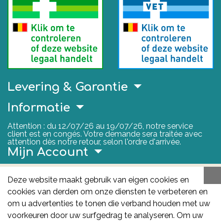
Levering & Garantie
Informatie
Attention : du 12/07/26 au 19/07/26, notre service
client est en congés. Votre demande sera traitée avec
attention dès notre retour, selon l'ordre d'arrivée.
Mijn Account
Nuttige Links
Deze website maakt gebruik van eigen cookies en
cookies van derden om onze diensten te verbeteren en
FAGG
om u advertenties te tonen die verband houden met uw
Het FAGG is de bevoegde autoriteit voor
voorkeuren door uw surfgedrag te analyseren. Om uw