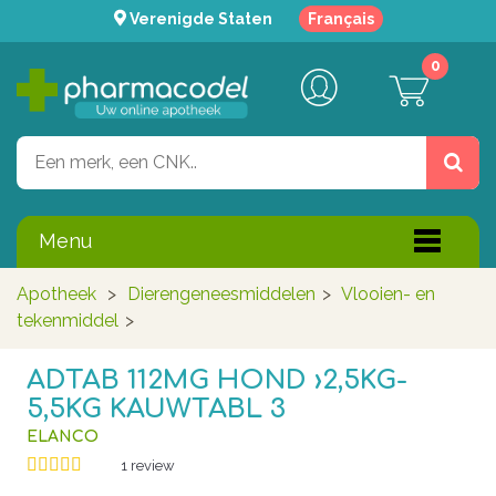
Verenigde Staten
Français
0
Menu
Apotheek
>
Dierengeneesmiddelen
>
Vlooien- en
tekenmiddel
>
ADTAB 112MG HOND ›2,5KG-
5,5KG KAUWTABL 3
ELANCO
1
review