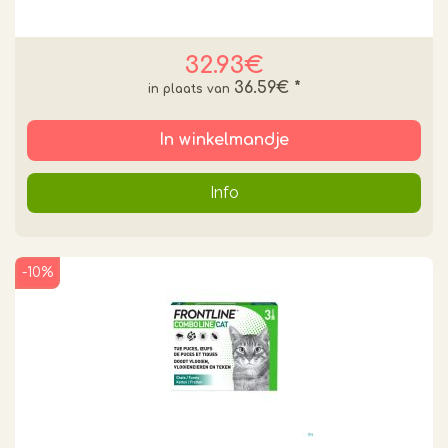
32.93€
36.59€
*
In winkelmandje
Info
-10%