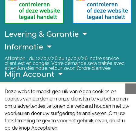
Levering & Garantie
Informatie
Attention : du 12/07/26 au 19/07/26, notre service
client est en congés. Votre demande sera traitée avec
attention dès notre retour, selon l'ordre d'arrivée.
Mijn Account
Nuttige Links
Deze website maakt gebruik van eigen cookies en
cookies van derden om onze diensten te verbeteren en
FAGG
om u advertenties te tonen die verband houden met uw
Het FAGG is de bevoegde autoriteit voor
voorkeuren door uw surfgedrag te analyseren. Om uw
geneesmiddelen en gezondheidsproducten in België.
toestemming te geven voor het gebruik ervan, drukt u
Deze site valt onder haar controle.
Federaal
op de knop Accepteren.
Agentschap voor Geneesmiddelen en