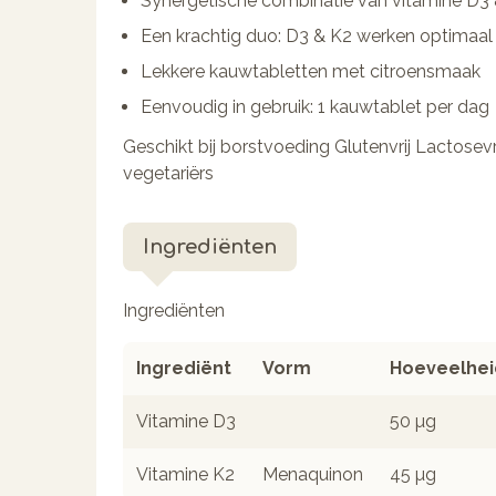
Synergetische combinatie van vitamine D3 
Een krachtig duo: D3 & K2 werken optimaa
Lekkere kauwtabletten met citroensmaak
Eenvoudig in gebruik: 1 kauwtablet per dag
Geschikt bij borstvoeding Glutenvrij Lactosevr
vegetariërs
Ingrediënten
Ingrediënten
Ingrediënt
Vorm
Hoeveelhei
Vitamine D3
50 µg
Vitamine K2
Menaquinon
45 µg