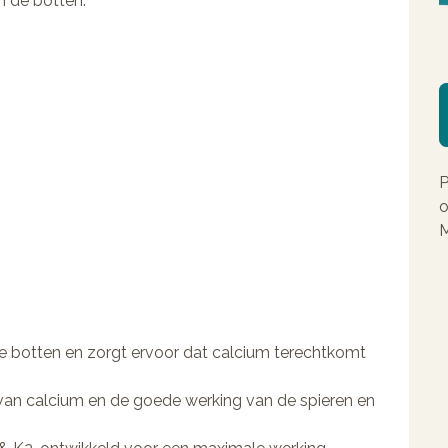
n de botten.
P
o
M
e botten en zorgt ervoor dat calcium terechtkomt
an calcium en de goede werking van de spieren en