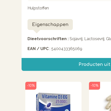
Hulpstoffen
Eigenschappen
Dieetvoorschriften :
Sojavrij, Lactosevrij, G
EAN / UPC
: 5400433365069
Producten uit
-10%
-10%