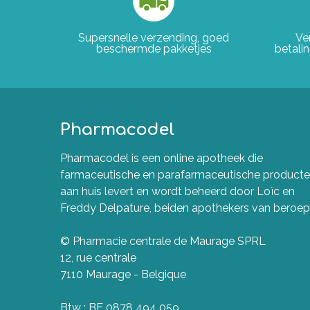
Supersnelle verzending, goed
Ve
beschermde pakketjes
betali
Pharmacodel
Pharmacodel is een online apotheek die
farmaceutische en parafarmaceutische product
aan huis levert en wordt beheerd door Loïc en
Freddy Delpature, beiden apothekers van beroep
© Pharmacie centrale de Maurage SPRL
12, rue centrale
7110 Maurage - Belgique
Btw : BE 0878 494 059