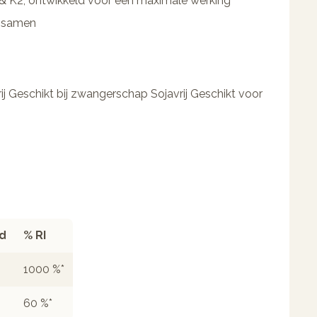
& K2, ontwikkeld voor een maximale werking
l samen
ij Geschikt bij zwangerschap Sojavrij Geschikt voor
d
% RI
1000 %*
60 %*