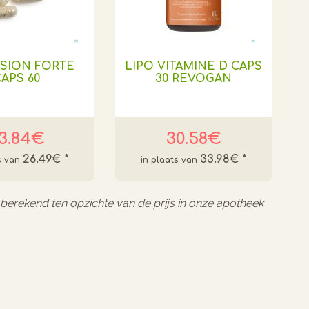
SION FORTE
LIPO VITAMINE D CAPS
APS 60
30 REVOGAN
3.84€
30.58€
26.49€
*
33.98€
*
l berekend ten opzichte van de prijs in onze apotheek