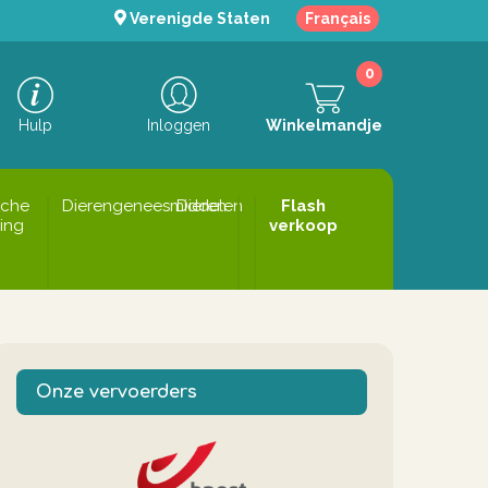
Verenigde Staten
Français
0
Hulp
Inloggen
Winkelmandje
sche
Dierengeneesmiddelen
Dieren
Flash
ing
verkoop
Onze vervoerders