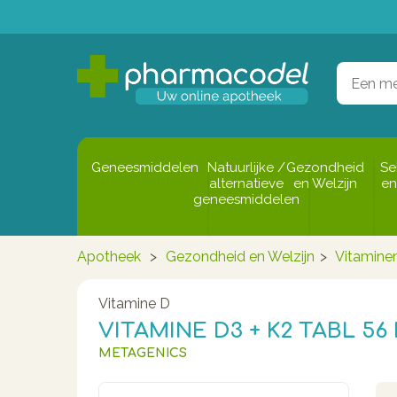
Geneesmiddelen
Natuurlijke /
Gezondheid
Se
alternatieve
en Welzijn
en
geneesmiddelen
Apotheek
>
Gezondheid en Welzijn
>
Vitamine
Vitamine D
VITAMINE D3 + K2 TABL 5
METAGENICS