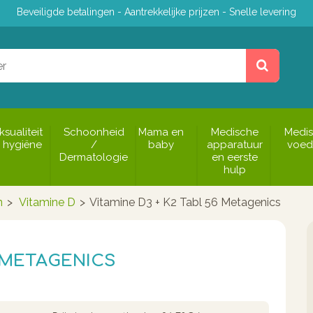
Beveiligde betalingen - Aantrekkelijke prijzen - Snelle levering
ksualiteit
Schoonheid
Mama en
Medische
Medi
 hygiëne
/
baby
apparatuur
voed
Dermatologie
en eerste
hulp
n
>
Vitamine D
>
Vitamine D3 + K2 Tabl 56 Metagenics
6 METAGENICS