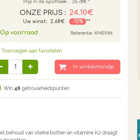
Prijs in de apotheek :
26.78€
*
24.10€
ONZE PRIJS :
Uw winst:
2.68€
-10%
**
Op voorraad
Referentie:
4945986
Toevoegen aan favorieten
In winkelmandje
Win
48
getrouwheidspunten
het behoud van sterke botten en vitamine K2 draagt