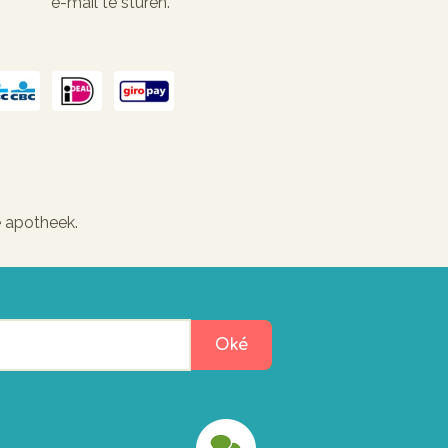
e-mail te sturen.
e apotheek.
Oké