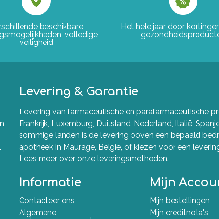
rschillende beschikbare
Het hele jaar door korting
ngsmogelijkheden, volledige
gezondheidsproduct
veiligheid
Levering & Garantie
Levering van farmaceutische en parafarmaceutische pro
en
Frankrijk, Luxemburg, Duitsland, Nederland, Italië, Spanj
sommige landen is de levering boven een bepaald bedra
.
apotheek in Maurage, België, of kiezen voor een levering 
Lees meer over onze leveringsmethoden.
Informatie
Mijn Accou
Contacteer ons
Mijn bestellingen
Algemene
Mijn creditnota's