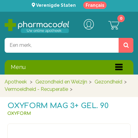
Verenigde Staten
Français
0
Menu
Apotheek
>
Gezondheid en Welzijn
>
Gezondheid
>
Vermoeidheid - Recuperatie
>
OXYFORM MAG 3+ GEL. 90
OXYFORM