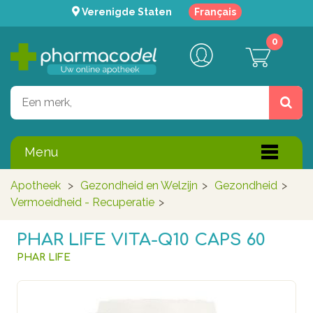
Verenigde Staten
Français
0
Menu
Apotheek
>
Gezondheid en Welzijn
>
Gezondheid
>
Vermoeidheid - Recuperatie
>
PHAR LIFE VITA-Q10 CAPS 60
PHAR LIFE