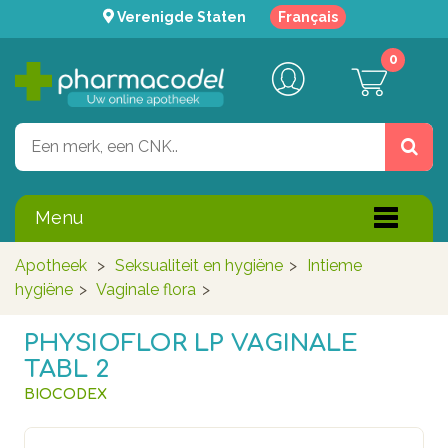
Verenigde Staten
Français
0
Menu
Apotheek
>
Seksualiteit en hygiëne
>
Intieme
hygiëne
>
Vaginale flora
>
PHYSIOFLOR LP VAGINALE
TABL 2
BIOCODEX