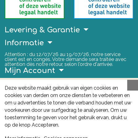
Levering & Garantie
Informatie
Attention : du 12/07/26 au 19/07/26, notre service
client est en congés. Votre demande sera traitée avec
attention dès notre retour, selon l'ordre d'arrivée.
Mijn Account
Nuttige Links
Deze website maakt gebruik van eigen cookies en
cookies van derden om onze diensten te verbeteren en
FAGG
om u advertenties te tonen die verband houden met uw
Het FAGG is de bevoegde autoriteit voor
voorkeuren door uw surfgedrag te analyseren. Om uw
geneesmiddelen en gezondheidsproducten in België.
toestemming te geven voor het gebruik ervan, drukt u
Deze site valt onder haar controle.
Federaal
op de knop Accepteren.
Agentschap voor Geneesmiddelen en