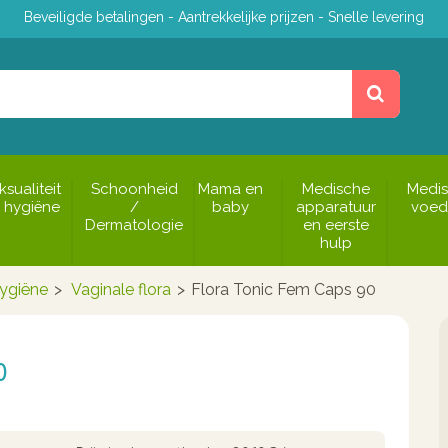
Beveiligde betalingen - Aantrekkelijke prijzen - Snelle levering
ksualiteit
Schoonheid
Mama en
Medische
Medi
 hygiëne
/
baby
apparatuur
voed
Dermatologie
en eerste
hulp
hygiëne
>
Vaginale flora
>
Flora Tonic Fem Caps 90
0