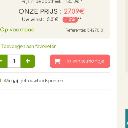
Prijs in de apotheek :
30.10€
*
27.09€
ONZE PRIJS :
Uw winst:
3.01€
-10%
**
Op voorraad
Referentie:
3427010
Toevoegen aan favorieten
In winkelmandje
Win
54
getrouwheidspunten