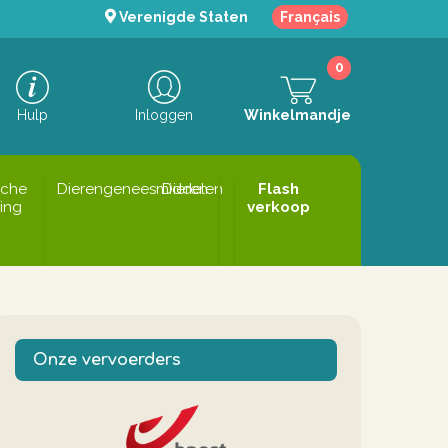
Verenigde Staten
Français
0
Hulp
Inloggen
Winkelmandje
sche
Dierengeneesmiddelen
Dieren
Flash
ing
verkoop
Onze vervoerders