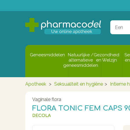
Geneesmiddelen
Natuurlijke /
Gezondheid
Se
alternatieve
en Welzijn
en
geneesmiddelen
Apotheek
>
Seksualiteit en hygiëne
>
Intieme 
Vaginale flora
FLORA TONIC FEM CAPS 9
DECOLA