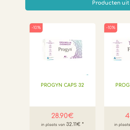
Producten uit
-10%
-10%
PROGYN CAPS 32
PROG
28.90€
4
32.11€
*