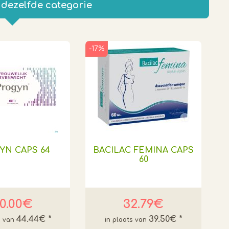
 dezelfde categorie
-17%
YN CAPS 64
BACILAC FEMINA CAPS
60
0.00€
32.79€
44.44€
*
39.50€
*