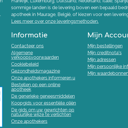
en
Frankrijk, Luxemburg, Duitsland, Nederland, Italië, Spanj
sommige landen is de levering boven een bepaald bedra
.
apotheek in Maurage, België, of kiezen voor een levering 
Lees meer over onze leveringsmethoden.
Informatie
Mijn Accou
Contacteer ons
Mijn bestellingen
Algemene
Mijn creditnota's
verkoopsvoorwaarden
Mijn adressen
Cookiebeleid
Mijn persoonlijke i
Gezondheidsmagazine
Mijn waardebonne
Onze apothekers informeren u
Bestellen op een online
apotheek
De generieke geneesmiddelen
Koopgids voor essentiële oliën
De gids om uw gewrichten op
natuurlijke wijze te verlichten
Onze apothekers