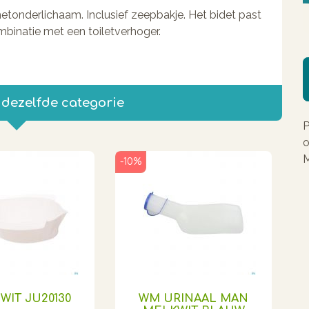
tonderlichaam. Inclusief zeepbakje. Het bidet past
ombinatie met een toiletverhoger.
 dezelfde categorie
P
o
M
-10%
 WIT JU20130
WM URINAAL MAN