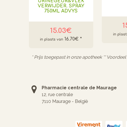
URINEGEUR&VLEK
VERWIJDER. SPRAY
750ML ADVYS
1
15.03€
16.70€
*
* Prijs toegepast in onze apotheek ** Voordee
Pharmacie centrale de Maurage
12, rue centrale
7110 Maurage - België