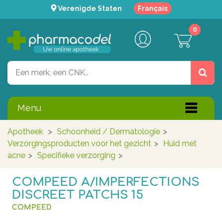
Verenigde Staten
Français
0
Menu
Apotheek
>
Schoonheid / Dermatologie
>
Verzorgingsproducten voor het gezicht
>
Huid met
acne
>
Specifieke verzorging
>
COMPEED A/IMPERFECTIONS
DISCREET PATCHS 15
COMPEED