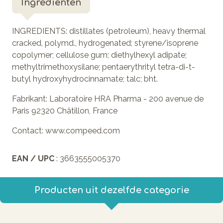
Ingrediënten
INGREDIENTS:
distillates (petroleum), heavy thermal
cracked, polymd., hydrogenated; styrene/isoprene
copolymer; cellulose gum; diethylhexyl adipate;
methyltrimethoxysilane; pentaerythrityl tetra-di-t-
butyl hydroxyhydrocinnamate; talc; bht.
Fabrikant:
Laboratoire HRA Pharma - 200 avenue de
Paris 92320 Châtillon, France
Contact:
www.compeed.com
EAN / UPC
: 3663555005370
Producten uit dezelfde categorie