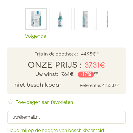
Volgende
Prijs in de apotheek :
44.95€
*
ONZE PRIJS :
37.31€
Uw winst:
7.64€
-17%
**
niet beschikbaar
Referentie:
4135372
Toevoegen aan favorieten
Houd mij op de hoogte van beschikbaarheid