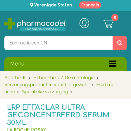
Verenigde Staten
Français
0
Menu
Apotheek
>
Schoonheid / Dermatologie
>
Verzorgingsproducten voor het gezicht
>
Huid met
acne
>
Specifieke verzorging
>
LRP EFFACLAR ULTRA
GECONCENTREERD SERUM
30ML
LA ROCHE POSAY