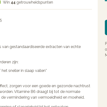
Win
44
getrouwheidspunten
25
P
s van gestandaardiseerde extracten van echte
o
M
deren zijn:
et sneller in slaap vallen*
ffect, zorgen voor een goede en gezonde nachtrust
worden. Vitamine B6 draagt bij tot de normale
ot de vermindering van vermoeidheid en moeheid.
nning of slaperigheid bij het ontwaken.