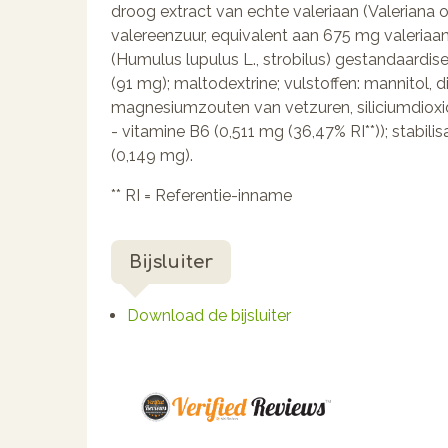
droog extract van echte valeriaan (Valeriana o
valereenzuur, equivalent aan 675 mg valeriaan
(Humulus lupulus L., strobilus) gestandaardi
(91 mg); maltodextrine; vulstoffen: mannitol, 
magnesiumzouten van vetzuren, siliciumdioxide
- vitamine B6 (0,511 mg (36,47% RI**)); stabil
(0,149 mg).
** RI = Referentie-inname
Bijsluiter
Download de bijsluiter