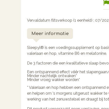
Vervaldatum flitsverkoop (1 eenheid) : 07/20
Meer informatie
Sleepyl® is een voedingssupplement op basi
valeriaan en hop, vitamine B6 en melatonine.
De 3 factoren die een kwalitatieve slaap bevor
Een ontspannend effect vόόr het slapengaan/ h
Minder nachtelijk ontwaken*
Minder vroeg wakker worden*
* Valeriaan en hop hebben een ontspannend e
en helpen om 's morgens uitgerust wakker te 
werking van het zenuwstelsel en draagt bij t
Dit product veroorzaakt geen verslaving, gewe