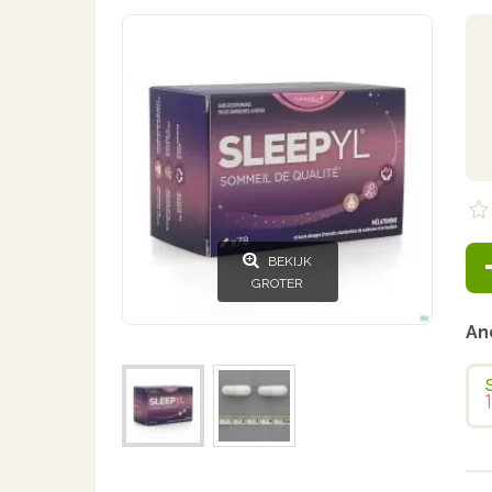
BEKIJK
GROTER
An