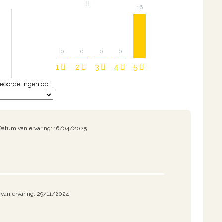
16
0
0
0
0
1
2
3
4
5
eoordelingen op :
Datum van ervaring: 16/04/2025
 van ervaring: 29/11/2024