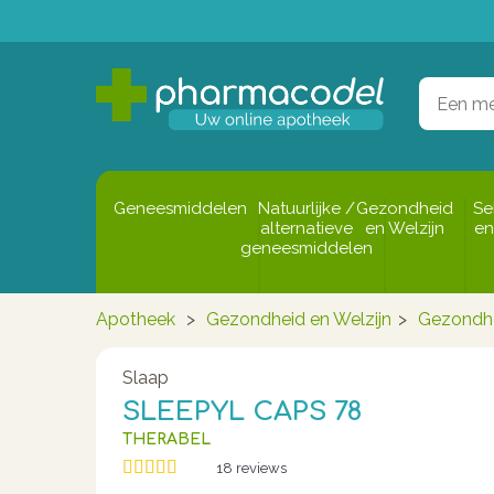
Geneesmiddelen
Natuurlijke /
Gezondheid
Se
alternatieve
en Welzijn
en
geneesmiddelen
Apotheek
>
Gezondheid en Welzijn
>
Gezondh
Slaap
SLEEPYL CAPS 78
THERABEL
18
reviews