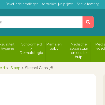
Beveiligde betalingen - Aantrekkelijke prijzen - Snelle levering
ksualiteit
Schoonheid
Mama en
Medische
Medi
 hygiëne
/
baby
apparatuur
voed
Dermatologie
en eerste
hulp
eid
>
Slaap
>
Sleepyl Caps 78