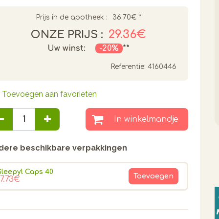
Prijs in de apotheek :
36.70€
*
29.36€
ONZE PRIJS :
Uw winst:
-20%
**
Referentie:
4160446
Toevoegen aan favorieten
In winkelmandje
dere beschikbare verpakkingen
Sleepyl Caps 40
Toevoegen
17.73€