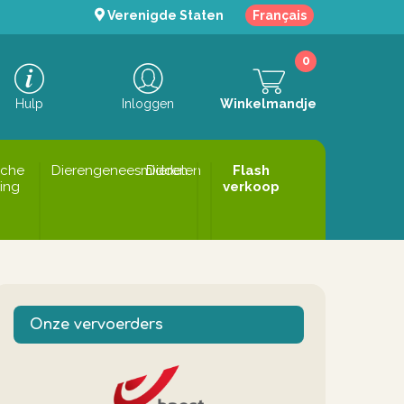
Verenigde Staten
Français
0
Hulp
Inloggen
Winkelmandje
sche
Dierengeneesmiddelen
Dieren
Flash
ing
verkoop
Onze vervoerders