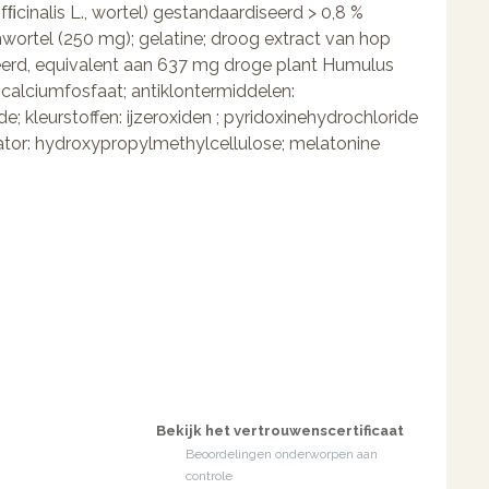
fﬁcinalis L., wortel) gestandaardiseerd > 0,8 %
wortel (250 mg); gelatine; droog extract van hop
seerd, equivalent aan 637 mg droge plant Humulus
dicalciumfosfaat; antiklontermiddelen:
; kleurstoffen: ijzeroxiden ; pyridoxinehydrochloride
isator: hydroxypropylmethylcellulose; melatonine
Bekijk het vertrouwenscertificaat
Beoordelingen onderworpen aan
controle