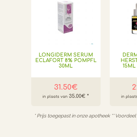
LONGIDERM SERUM
DER
ECLAFORT 8% POMPFL
HERS
30ML
15ML
31.50€
2
35.00€
*
* Prijs toegepast in onze apotheek ** Voordee