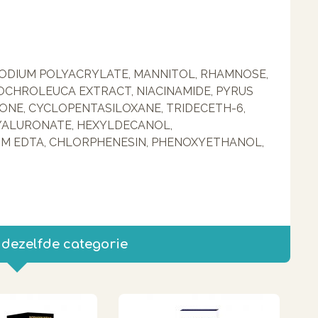
SODIUM POLYACRYLATE, MANNITOL, RHAMNOSE,
OCHROLEUCA EXTRACT, NIACINAMIDE, PYRUS
CONE, CYCLOPENTASILOXANE, TRIDECETH-6,
HYALURONATE, HEXYLDECANOL,
IUM EDTA, CHLORPHENESIN, PHENOXYETHANOL,
 dezelfde categorie