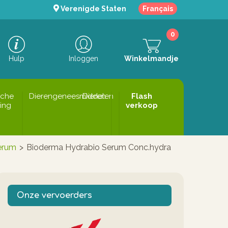
Verenigde Staten
Français
0
Hulp
Inloggen
Winkelmandje
sche
Dierengeneesmiddelen
Dieren
Flash
ing
verkoop
erum
>
Bioderma Hydrabio Serum Conc.hydra
Onze vervoerders