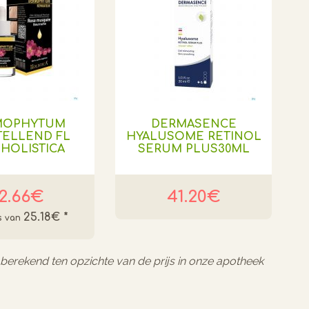
MOPHYTUM
DERMASENCE
TELLEND FL
HYALUSOME RETINOL
 HOLISTICA
SERUM PLUS30ML
2.66€
41.20€
25.18€
*
l berekend ten opzichte van de prijs in onze apotheek