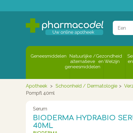
Geneesmiddelen
Natuurlijke /
Gezondheid
Se
alternatieve
en Welzijn
en
geneesmiddelen
Apotheek
>
Schoonheid / Dermatologie
>
Ver
Pompfl 40ml
Serum
BIODERMA HYDRABIO SE
40ML