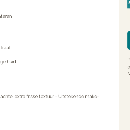
ateren
traat.
P
ge huid.
o
M
chte, extra frisse textuur - Uitstekende make-