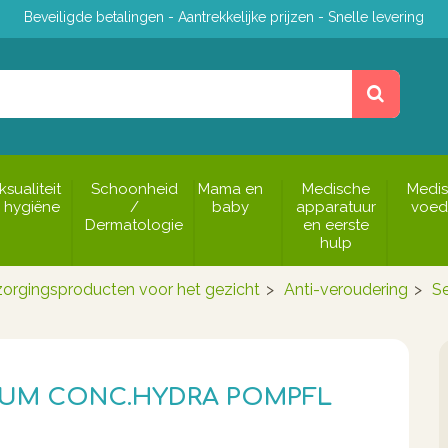
Beveiligde betalingen - Aantrekkelijke prijzen - Snelle levering
ksualiteit
Schoonheid
Mama en
Medische
Medi
 hygiëne
/
baby
apparatuur
voed
Dermatologie
en eerste
hulp
zorgingsproducten voor het gezicht
>
Anti-veroudering
>
S
RUM CONC.HYDRA POMPFL