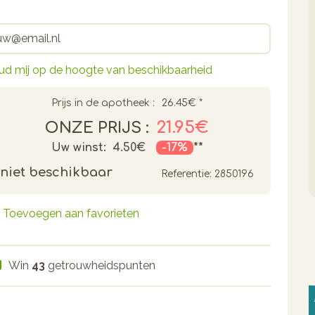
ud mij op de hoogte van beschikbaarheid
Prijs in de apotheek :
26.45€
*
21.95€
ONZE PRIJS :
Uw winst:
4.50€
-17%
**
niet beschikbaar
Referentie:
2850196
Toevoegen aan favorieten
Win
43
getrouwheidspunten