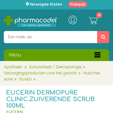
Verenigde Staten
Français
0
Menu
Apotheek
>
Schoonheid / Dermatologie
>
Verzorgingsproducten voor het gezicht
>
Huid met
acne
>
Scrubs
>
EUCERIN DERMOPURE
CLINIC.ZUIVERENDE SCRUB
100ML
EUCERIN