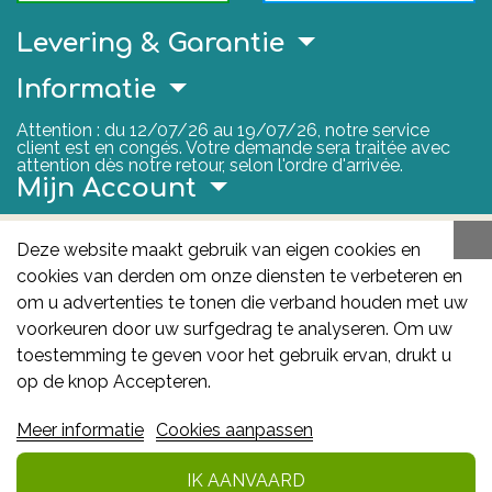
Levering & Garantie
Informatie
Attention : du 12/07/26 au 19/07/26, notre service
client est en congés. Votre demande sera traitée avec
attention dès notre retour, selon l'ordre d'arrivée.
Mijn Account
Nuttige Links
Deze website maakt gebruik van eigen cookies en
cookies van derden om onze diensten te verbeteren en
FAGG
om u advertenties te tonen die verband houden met uw
Het FAGG is de bevoegde autoriteit voor
voorkeuren door uw surfgedrag te analyseren. Om uw
geneesmiddelen en gezondheidsproducten in België.
toestemming te geven voor het gebruik ervan, drukt u
Deze site valt onder haar controle.
Federaal
op de knop Accepteren.
Agentschap voor Geneesmiddelen en
Meer informatie
Cookies aanpassen
Gezondheidsproducten - FAGG
: Galileelaan 5/03
1210 Brussel
IK AANVAARD
In winkelmandje