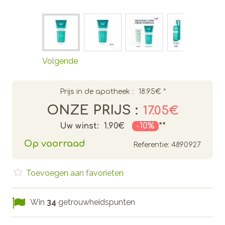
Volgende
Prijs in de apotheek :
18.95€
*
ONZE PRIJS :
17.05€
Uw winst:
1.90€
-10%
**
Op voorraad
Referentie:
4890927
Toevoegen aan favorieten
Win
34
getrouwheidspunten