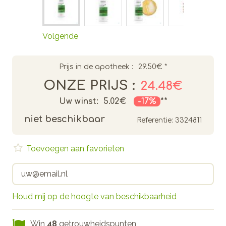
Volgende
Prijs in de apotheek :
29.50€
*
ONZE PRIJS :
24.48€
Uw winst:
5.02€
-17%
**
niet beschikbaar
Referentie:
3324811
Toevoegen aan favorieten
Houd mij op de hoogte van beschikbaarheid
Win
48
getrouwheidspunten