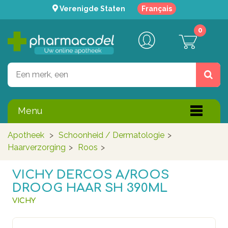
Verenigde Staten
Français
0
Menu
Apotheek
>
Schoonheid / Dermatologie
>
Haarverzorging
>
Roos
>
VICHY DERCOS A/ROOS
DROOG HAAR SH 390ML
VICHY