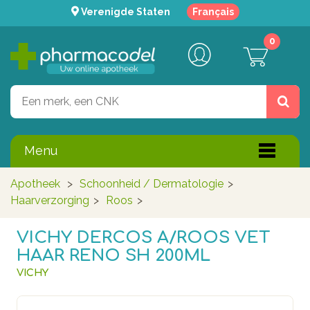
Verenigde Staten
Français
0
Menu
Apotheek
>
Schoonheid / Dermatologie
>
Haarverzorging
>
Roos
>
VICHY DERCOS A/ROOS VET
HAAR RENO SH 200ML
VICHY