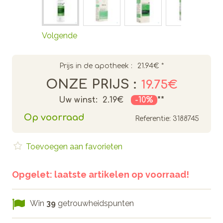
Volgende
Prijs in de apotheek :
21.94€
*
ONZE PRIJS :
19.75€
Uw winst:
2.19€
-10%
**
Op voorraad
Referentie:
3188745
Toevoegen aan favorieten
Opgelet: laatste artikelen op voorraad!
Win
39
getrouwheidspunten