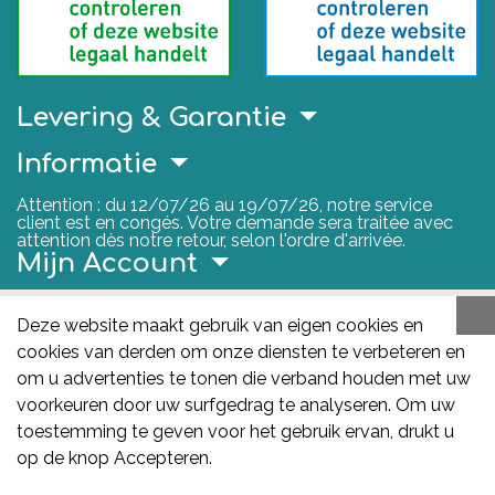
Levering & Garantie
Informatie
Attention : du 12/07/26 au 19/07/26, notre service
client est en congés. Votre demande sera traitée avec
attention dès notre retour, selon l'ordre d'arrivée.
Mijn Account
Nuttige Links
Deze website maakt gebruik van eigen cookies en
cookies van derden om onze diensten te verbeteren en
FAGG
om u advertenties te tonen die verband houden met uw
Het FAGG is de bevoegde autoriteit voor
voorkeuren door uw surfgedrag te analyseren. Om uw
geneesmiddelen en gezondheidsproducten in België.
toestemming te geven voor het gebruik ervan, drukt u
Deze site valt onder haar controle.
Federaal
op de knop Accepteren.
Agentschap voor Geneesmiddelen en