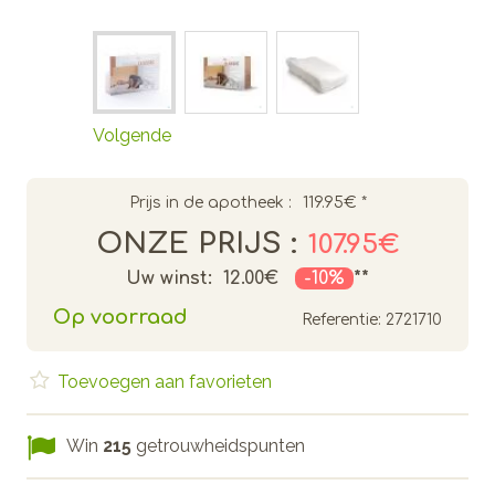
Volgende
Prijs in de apotheek :
119.95€
*
ONZE PRIJS :
107.95€
Uw winst:
12.00€
-10%
**
Op voorraad
Referentie:
2721710
Toevoegen aan favorieten
Win
215
getrouwheidspunten