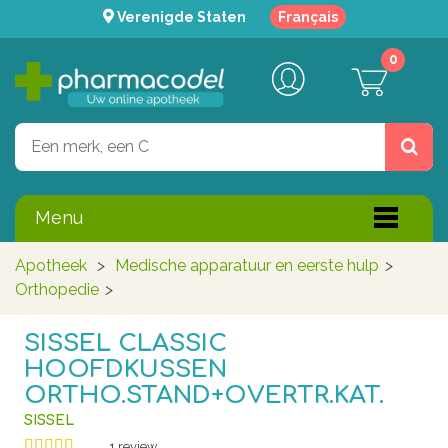
Verenigde Staten
Français
0
Menu
Apotheek
>
Medische apparatuur en eerste hulp
>
Orthopedie
>
SISSEL CLASSIC
HOOFDKUSSEN
ORTHO.STAND+OVERTR.KAT.
SISSEL
1
review