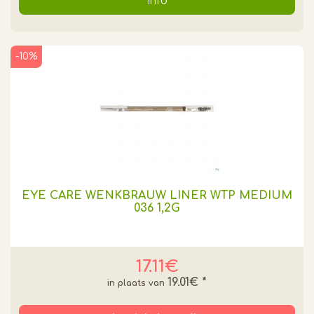
Info
-10%
EYE CARE WENKBRAUW LINER WTP MEDIUM
036 1,2G
17.11€
19.01€
*