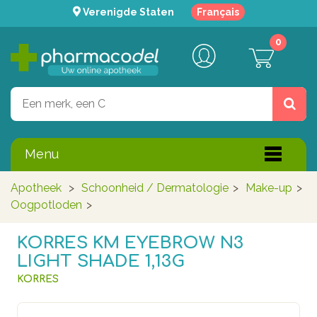
Verenigde Staten
Français
0
Menu
Apotheek
>
Schoonheid / Dermatologie
>
Make-up
>
Oogpotloden
>
KORRES KM EYEBROW N3
LIGHT SHADE 1,13G
KORRES