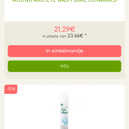
WOUND AND EYE WASH 50ML COVARMED
21.29€
23.66€
*
In winkelmandje
Info
-10%