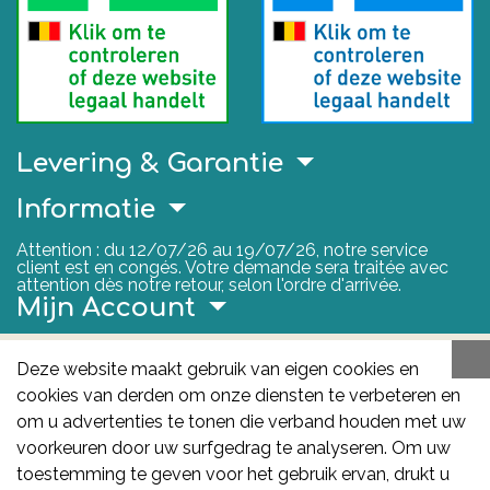
Levering & Garantie
Informatie
Attention : du 12/07/26 au 19/07/26, notre service
client est en congés. Votre demande sera traitée avec
attention dès notre retour, selon l'ordre d'arrivée.
Mijn Account
Nuttige Links
Deze website maakt gebruik van eigen cookies en
cookies van derden om onze diensten te verbeteren en
FAGG
om u advertenties te tonen die verband houden met uw
Het FAGG is de bevoegde autoriteit voor
voorkeuren door uw surfgedrag te analyseren. Om uw
geneesmiddelen en gezondheidsproducten in België.
toestemming te geven voor het gebruik ervan, drukt u