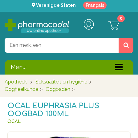
Verenigde Staten
Français
0
Menu
Apotheek
>
Seksualiteit en hygiëne
>
Oogheelkunde
>
Oogbaden
>
OCAL EUPHRASIA PLUS
OOGBAD 100ML
OCAL