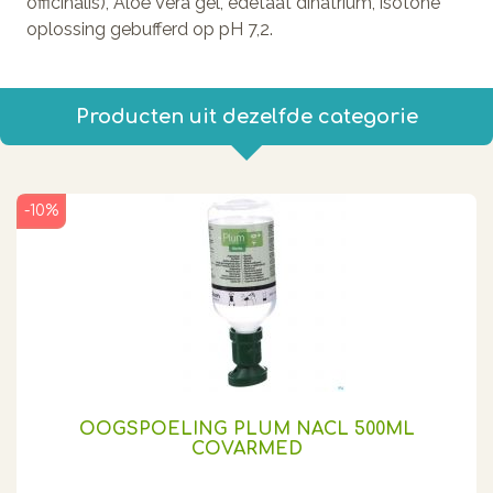
officinalis), Aloë Vera gel, edetaat dinatrium, isotone
oplossing gebufferd op pH 7,2.
Producten uit dezelfde categorie
-10%
OOGSPOELING PLUM NACL 500ML
COVARMED