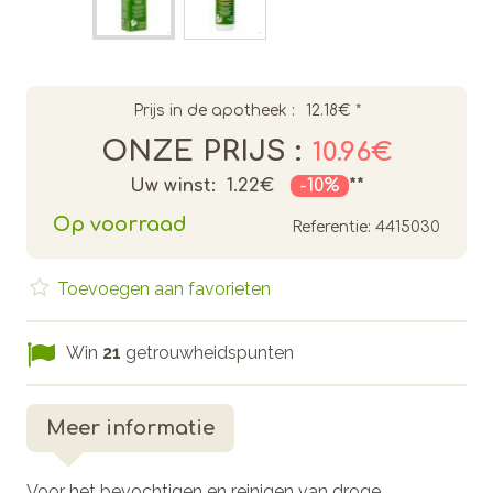
Prijs in de apotheek :
12.18€
*
ONZE PRIJS :
10.96€
Uw winst:
1.22€
-10%
**
Op voorraad
Referentie:
4415030
Toevoegen aan favorieten
Win
21
getrouwheidspunten
Meer informatie
Voor het bevochtigen en reinigen van droge,