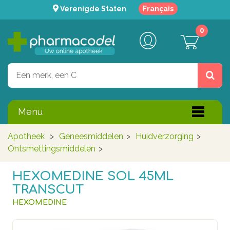
Verenigde Staten
Français
0
Menu
Apotheek
>
Geneesmiddelen
>
Huidverzorging
>
Ontsmettingsmiddelen
>
HEXOMEDINE SOL 45ML
TRANSCUT
HEXOMEDINE