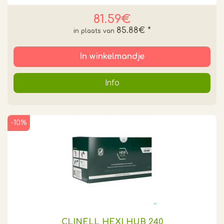
81.59€
85.88€
*
In winkelmandje
Info
-10%
CLINELL HEXI HUB 240