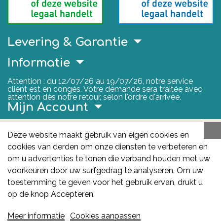
Levering & Garantie
Informatie
Attention : du 12/07/26 au 19/07/26, notre service
client est en congés. Votre demande sera traitée avec
attention dès notre retour, selon l'ordre d'arrivée.
Mijn Account
Nuttige Links
Deze website maakt gebruik van eigen cookies en
cookies van derden om onze diensten te verbeteren en
FAGG
om u advertenties te tonen die verband houden met uw
Het FAGG is de bevoegde autoriteit voor
voorkeuren door uw surfgedrag te analyseren. Om uw
geneesmiddelen en gezondheidsproducten in België.
toestemming te geven voor het gebruik ervan, drukt u
Deze site valt onder haar controle.
Federaal
op de knop Accepteren.
Agentschap voor Geneesmiddelen en
Meer informatie
Cookies aanpassen
Gezondheidsproducten - FAGG
: Galileelaan 5/03