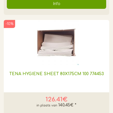
Info
-10%
TENA HYGIENE SHEET 80X175CM 100 774453
126.41€
140.45€
*