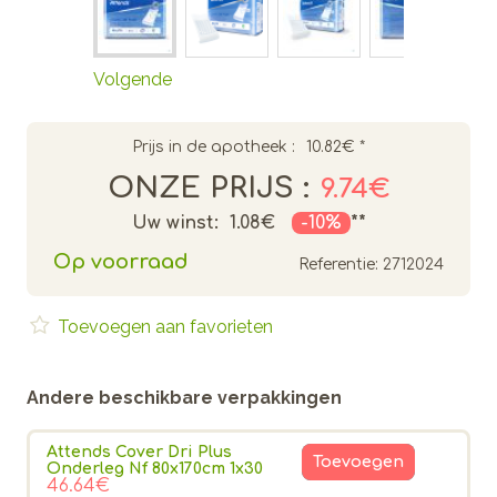
Volgende
Prijs in de apotheek :
10.82€
*
ONZE PRIJS :
9.74€
Uw winst:
1.08€
-10%
**
Op voorraad
Referentie:
2712024
Toevoegen aan favorieten
Andere beschikbare verpakkingen
Attends Cover Dri Plus
Toevoegen
Onderleg Nf 80x170cm 1x30
46.64€