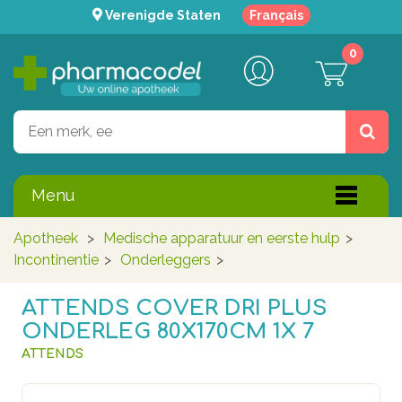
Verenigde Staten
Français
0
Menu
Apotheek
>
Medische apparatuur en eerste hulp
>
Incontinentie
>
Onderleggers
>
ATTENDS COVER DRI PLUS
ONDERLEG 80X170CM 1X 7
ATTENDS