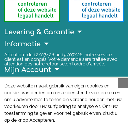
Levering & Garantie
Informatie
Attention : du 12/07/26 au 19/07/26, notre service
client est en congés. Votre demande sera traitée avec
attention dès notre retour, selon l'ordre d'arrivée.
Mijn Account
Nuttige Links
Deze website maakt gebruik van eigen cookies en
cookies van derden om onze diensten te verbeteren en
FAGG
om u advertenties te tonen die verband houden met uw
Het FAGG is de bevoegde autoriteit voor
voorkeuren door uw surfgedrag te analyseren. Om uw
geneesmiddelen en gezondheidsproducten in België.
toestemming te geven voor het gebruik ervan, drukt u
Deze site valt onder haar controle.
Federaal
op de knop Accepteren.
Agentschap voor Geneesmiddelen en