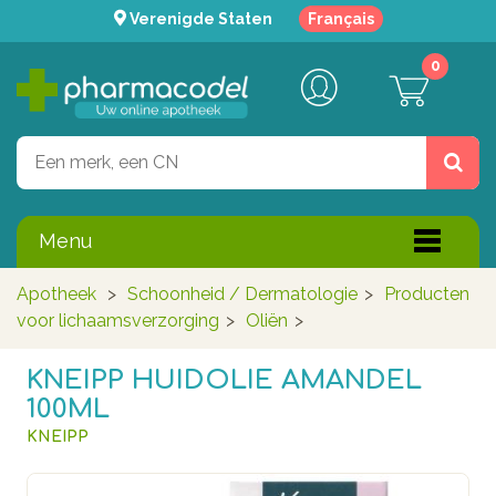
Verenigde Staten
Français
0
Menu
Apotheek
>
Schoonheid / Dermatologie
>
Producten
voor lichaamsverzorging
>
Oliën
>
KNEIPP HUIDOLIE AMANDEL
100ML
KNEIPP