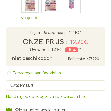
Volgende
Prijs in de apotheek :
14.11€
*
ONZE PRIJS :
12.70€
Uw winst:
1.41€
-10%
**
niet beschikbaar
Referentie:
478990
Toevoegen aan favorieten
Houd mij op de hoogte van beschikbaarheid
Win
25
getrouwheidspunten