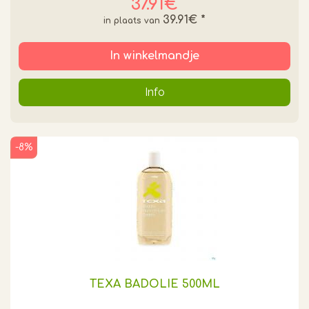
37.91€
39.91€
*
In winkelmandje
Info
-8%
TEXA BADOLIE 500ML