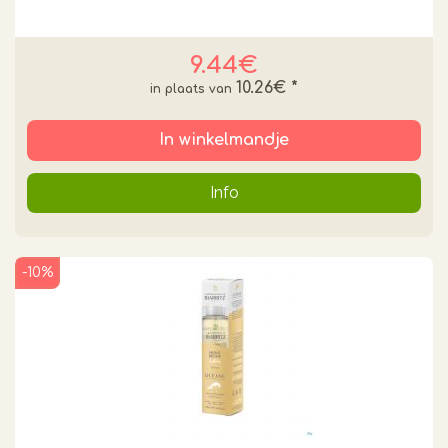
9.44€
10.26€
*
In winkelmandje
Info
-10%