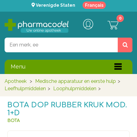
Verenigde Staten
Français
0
Menu
Apotheek
>
Medische apparatuur en eerste hulp
>
Leefhulpmiddelen
>
Loophulpmiddelen
>
BOTA DOP RUBBER KRUK MOD.
1+D
BOTA