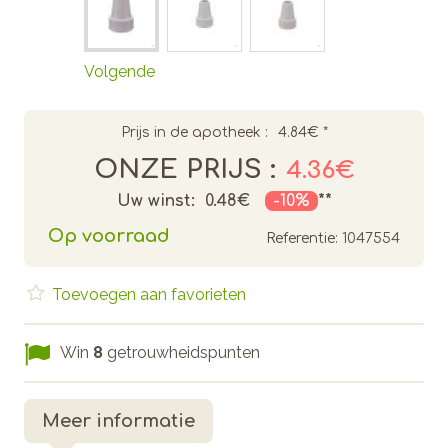
Volgende
Prijs in de apotheek :
4.84€
*
ONZE PRIJS :
4.36€
Uw winst:
0.48€
-10%
**
Op voorraad
Referentie:
1047554
Toevoegen aan favorieten
Win
8
getrouwheidspunten
Meer informatie