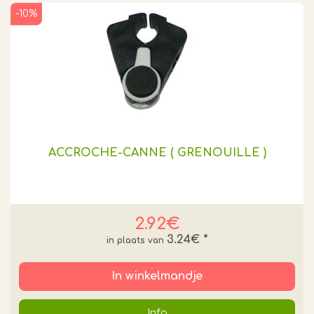
-10%
ACCROCHE-CANNE ( GRENOUILLE )
2.92€
3.24€
*
In winkelmandje
Info