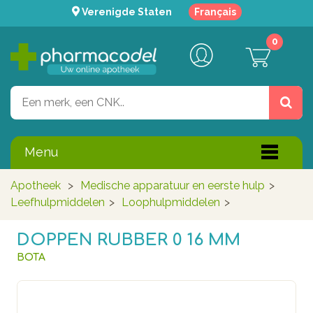
Verenigde Staten
Français
0
Menu
Apotheek
>
Medische apparatuur en eerste hulp
>
Leefhulpmiddelen
>
Loophulpmiddelen
>
DOPPEN RUBBER 0 16 MM
BOTA