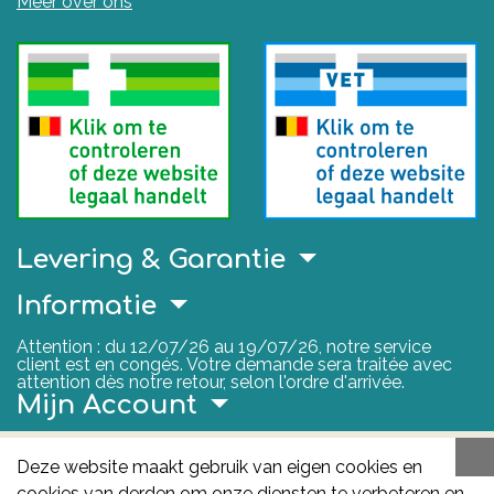
Meer over ons
Levering & Garantie
Informatie
Attention : du 12/07/26 au 19/07/26, notre service
client est en congés. Votre demande sera traitée avec
attention dès notre retour, selon l'ordre d'arrivée.
Mijn Account
Nuttige Links
Deze website maakt gebruik van eigen cookies en
cookies van derden om onze diensten te verbeteren en