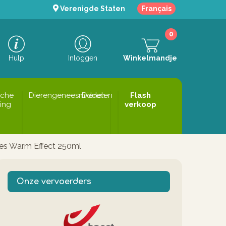
Verenigde Staten
Français
0
Hulp
Inloggen
Winkelmandje
sche
Dierengeneesmiddelen
Dieren
Flash
ing
verkoop
es Warm Effect 250ml
Onze vervoerders