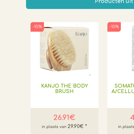
Producten uit
-10%
-10%
KANJO THE BODY
SOMAT
BRUSH
A/CELLU
26.91€
4
29.90€
*