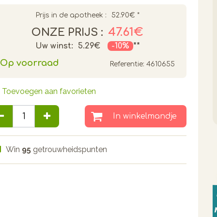
Prijs in de apotheek :
52.90€
*
47.61€
ONZE PRIJS :
Uw winst:
5.29€
-10%
**
Op voorraad
Referentie:
4610655
Toevoegen aan favorieten
In winkelmandje
Win
95
getrouwheidspunten