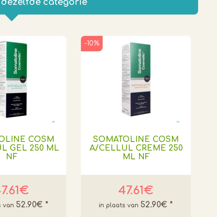
 dezelfde categorie
-10%
OLINE COSM
SOMATOLINE COSM
L GEL 250 ML
A/CELLUL CREME 250
NF
ML NF
7.61€
47.61€
52.90€
*
52.90€
*