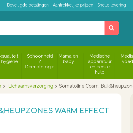
Beveiligde betalingen - Aantrekkelijke prijzen - Snelle levering
ksualiteit
Schoonheid
Mama en
Medische
Medi
 hygiëne
/
baby
apparatuur
voed
Dermatologie
en eerste
hulp
n
>
Lichaamsverzorging
>
Somatoline Cosm. Buik&heupzon
K&HEUPZONES WARM EFFECT