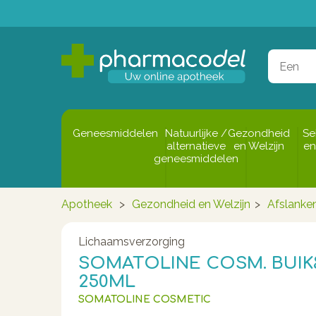
Geneesmiddelen
Natuurlijke /
Gezondheid
Se
alternatieve
en Welzijn
en
geneesmiddelen
Apotheek
>
Gezondheid en Welzijn
>
Afslanke
Lichaamsverzorging
SOMATOLINE COSM. BUI
250ML
SOMATOLINE COSMETIC