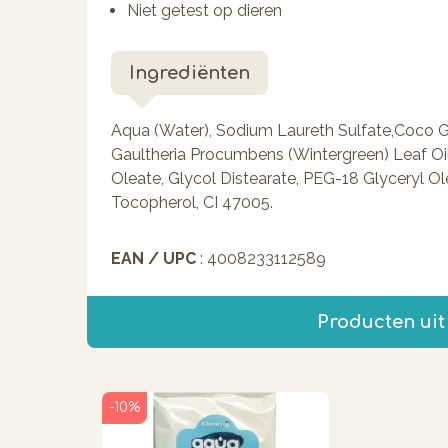
Niet getest op dieren
Ingrediënten
Aqua (Water), Sodium Laureth Sulfate,Coco G
Gaultheria Procumbens (Wintergreen) Leaf Oil
Oleate, Glycol Distearate, PEG-18 Glyceryl O
Tocopherol, CI 47005.
EAN / UPC
: 4008233112589
Producten uit
-10%