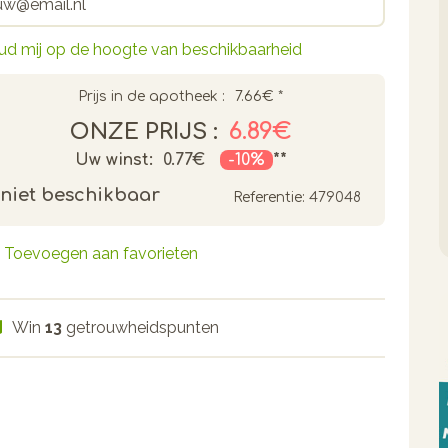
ud mij op de hoogte van beschikbaarheid
Prijs in de apotheek :
7.66€
*
6.89€
ONZE PRIJS :
Uw winst:
0.77€
-10%
**
niet beschikbaar
Referentie:
479048
Toevoegen aan favorieten
Win
13
getrouwheidspunten