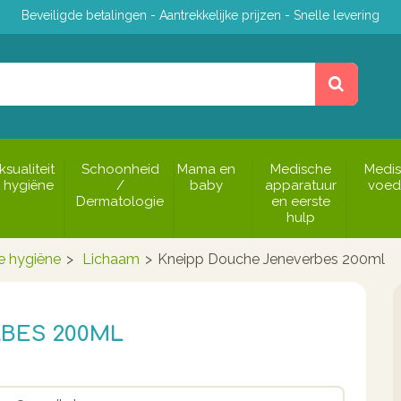
Beveiligde betalingen - Aantrekkelijke prijzen - Snelle levering
ksualiteit
Schoonheid
Mama en
Medische
Medi
 hygiëne
/
baby
apparatuur
voed
Dermatologie
en eerste
hulp
e hygiëne
>
Lichaam
>
Kneipp Douche Jeneverbes 200ml
BES 200ML