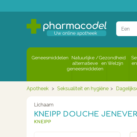
Geneesmiddelen
Natuurlijke /
Gezondheid
Se
alternatieve
en Welzijn
en
geneesmiddelen
Apotheek
>
Seksualiteit en hygiëne
>
Dagelijks
Lichaam
KNEIPP DOUCHE JENEVER
KNEIPP