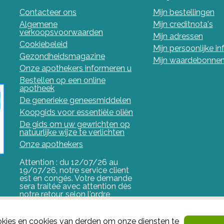
Contacteer ons
Mijn bestellingen
Algemene
Mijn creditnota's
verkoopsvoorwaarden
Mijn adressen
Cookiebeleid
Mijn persoonlijke i
Gezondheidsmagazine
Mijn waardebonne
Onze apothekers informeren u
Bestellen op een online
apotheek
De generieke geneesmiddelen
Koopgids voor essentiële oliën
De gids om uw gewrichten op
natuurlijke wijze te verlichten
Onze apothekers
Attention : du 12/07/26 au
19/07/26, notre service client
est en congés. Votre demande
sera traitée avec attention dès
notre retour, selon l'ordre
d'arrivée.
FAGG
kies en cookies van derden om onze diensten te