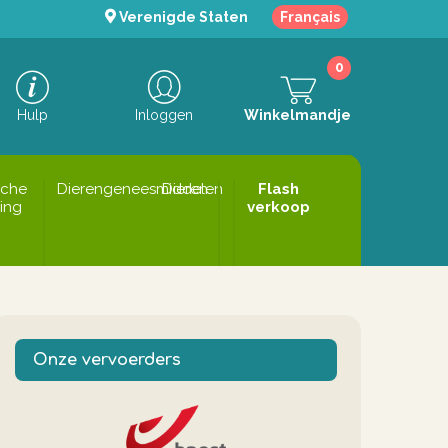
Verenigde Staten
Français
0
Hulp
Inloggen
Winkelmandje
sche
Dierengeneesmiddelen
Dieren
Flash
ing
verkoop
Onze vervoerders