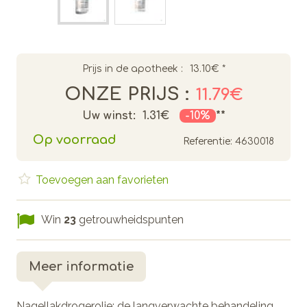
Prijs in de apotheek :
13.10€
*
ONZE PRIJS :
11.79€
Uw winst:
1.31€
-10%
**
Op voorraad
Referentie:
4630018
Toevoegen aan favorieten
Win
23
getrouwheidspunten
Meer informatie
Nagellakdrogerolie: de langverwachte behandeling