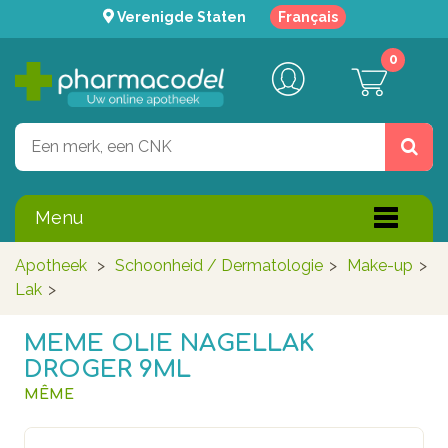
Verenigde Staten
Français
0
Menu
Apotheek
>
Schoonheid / Dermatologie
>
Make-up
>
Lak
>
MEME OLIE NAGELLAK
DROGER 9ML
MÊME