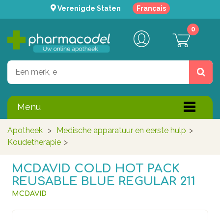
Verenigde Staten
Français
0
Menu
Apotheek
>
Medische apparatuur en eerste hulp
>
Koudetherapie
>
MCDAVID COLD HOT PACK
REUSABLE BLUE REGULAR 211
MCDAVID