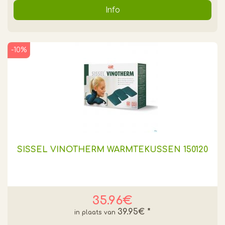
Info
-10%
SISSEL VINOTHERM WARMTEKUSSEN 150120
35.96€
39.95€
*