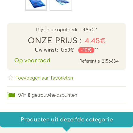
Prijs in de apotheek :
4.95€
*
ONZE PRIJS :
4.45€
Uw winst:
0.50€
-10%
**
Op voorraad
Referentie:
2156834
Toevoegen aan favorieten
Win
8
getrouwheidspunten
Producten uit dezelfde categorie