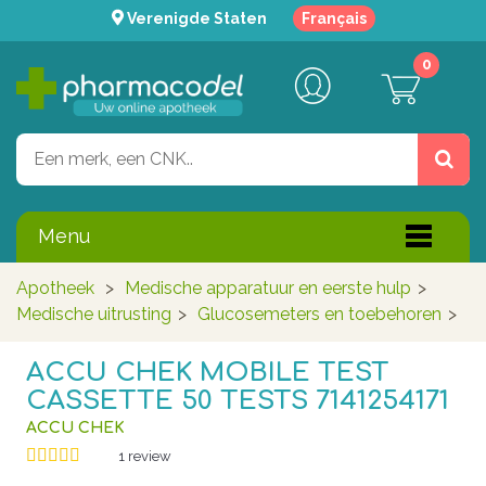
Verenigde Staten
Français
0
Menu
Apotheek
>
Medische apparatuur en eerste hulp
>
Medische uitrusting
>
Glucosemeters en toebehoren
>
ACCU CHEK MOBILE TEST
CASSETTE 50 TESTS 7141254171
ACCU CHEK
1
review