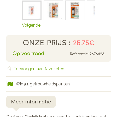
Volgende
ONZE PRIJS :
25.75€
Op voorraad
Referentie:
2676823
Toevoegen aan favorieten
Win
51
getrouwheidspunten
Meer informatie
De Accu-Chek® Mobile cassette is uniek en bestaat