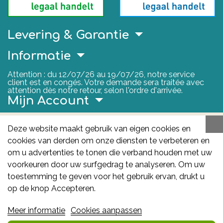
Levering & Garantie
Informatie
Attention : du 12/07/26 au 19/07/26, notre service
client est en congés. Votre demande sera traitée avec
attention dès notre retour, selon l'ordre d'arrivée.
Mijn Account
Nuttige Links
Deze website maakt gebruik van eigen cookies en
cookies van derden om onze diensten te verbeteren en
FAGG
om u advertenties te tonen die verband houden met uw
Het FAGG is de bevoegde autoriteit voor
voorkeuren door uw surfgedrag te analyseren. Om uw
geneesmiddelen en gezondheidsproducten in België.
toestemming te geven voor het gebruik ervan, drukt u
Deze site valt onder haar controle.
Federaal
op de knop Accepteren.
Agentschap voor Geneesmiddelen en
Meer informatie
Cookies aanpassen
Gezondheidsproducten - FAGG
: Galileelaan 5/03
1210 Brussel