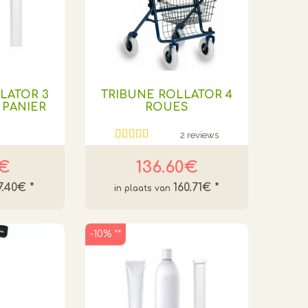
LATOR 3
TRIBUNE ROLLATOR 4
 PANIER
ROUES
2 reviews
6€
136.60€
7.40€
*
160.71€
*
-10% **