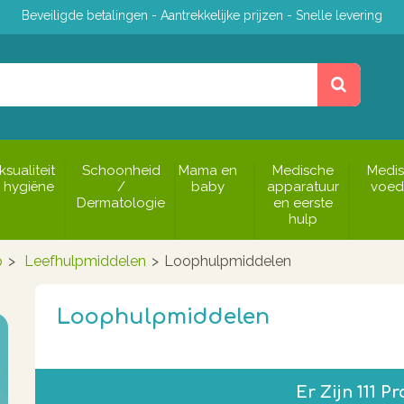
Beveiligde betalingen - Aantrekkelijke prijzen - Snelle levering
ksualiteit
Schoonheid
Mama en
Medische
Medi
 hygiëne
/
baby
apparatuur
voed
Dermatologie
en eerste
hulp
p
>
Leefhulpmiddelen
>
Loophulpmiddelen
Loophulpmiddelen
Er Zijn 111 P