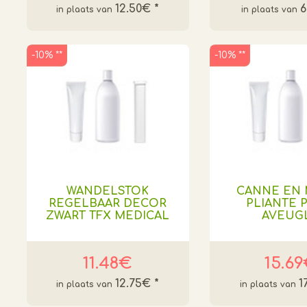
12.50€
*
-10% **
-10% **
WANDELSTOK
CANNE EN 
REGELBAAR DECOR
PLIANTE 
ZWART TFX MEDICAL
AVEUG
11.48€
15.6
12.75€
*
1