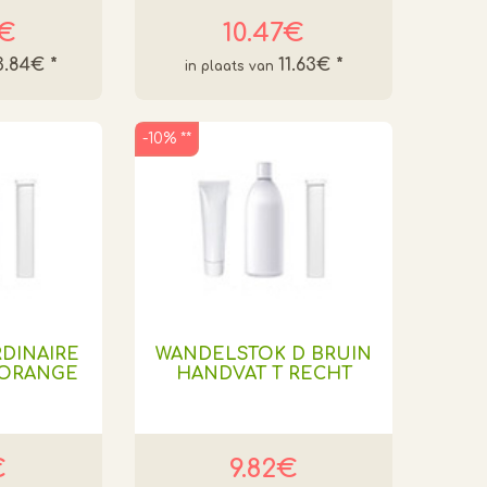
6€
10.47€
3.84€
*
11.63€
*
-10% **
DINAIRE
WANDELSTOK D BRUIN
 ORANGE
HANDVAT T RECHT
€
9.82€