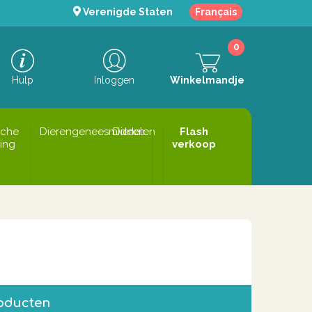
Verenigde Staten
Français
0
Hulp
Inloggen
Winkelmandje
sche
Dierengeneesmiddelen
Dieren
Flash
ing
verkoop
roducten