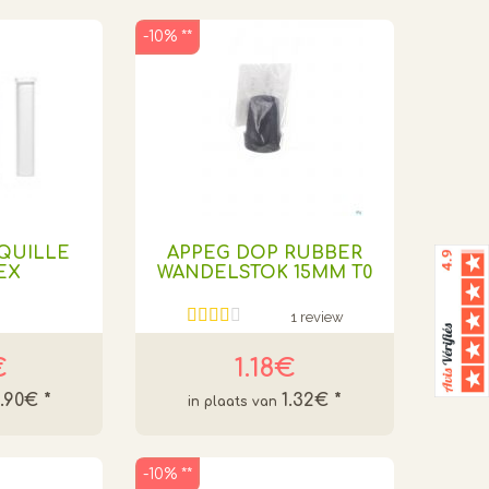
-10% **
QUILLE
APPEG DOP RUBBER
EX
WANDELSTOK 15MM T0
1 review
€
1.18€
2.90€
*
1.32€
*
-10% **