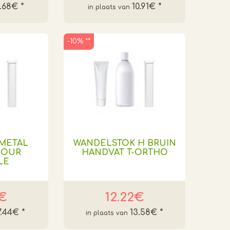
6.68€
*
10.91€
*
-10% **
METAL
WANDELSTOK H BRUIN
POUR
HANDVAT T-ORTHO
LE
9€
12.22€
7.44€
*
13.58€
*