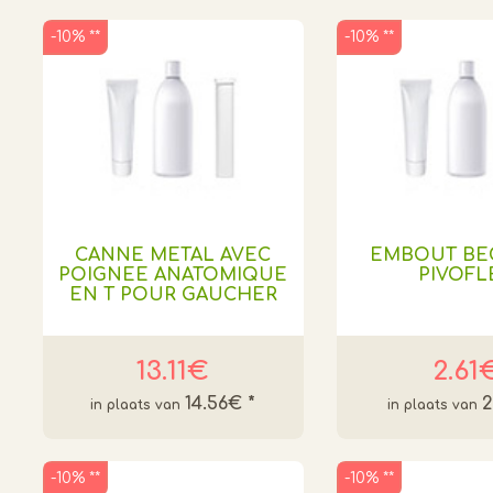
-10% **
-10% **
CANNE METAL AVEC
EMBOUT BE
POIGNEE ANATOMIQUE
PIVOFL
EN T POUR GAUCHER
13.11€
2.61
14.56€
*
-10% **
-10% **