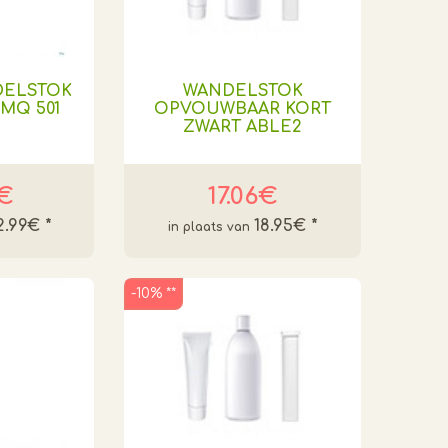
DELSTOK
WANDELSTOK
MQ 501
OPVOUWBAAR KORT
ZWART ABLE2
9€
17.06€
2.99€
*
18.95€
*
-10% **