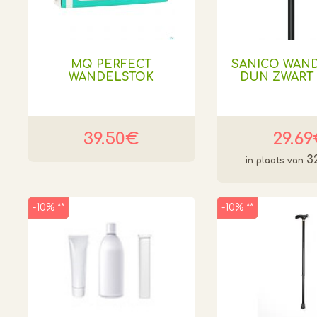
MQ PERFECT
SANICO WAN
WANDELSTOK
DUN ZWART 
39.50€
29.6
3
-10% **
-10% **