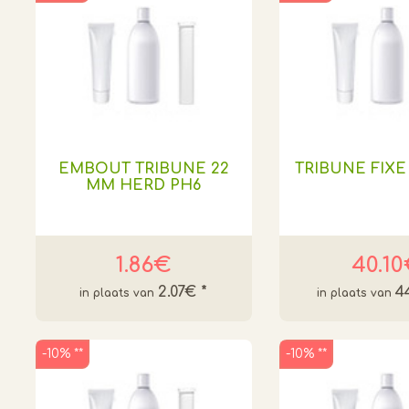
EMBOUT TRIBUNE 22
TRIBUNE FIXE
MM HERD PH6
1.86€
40.1
2.07€
*
4
-10% **
-10% **