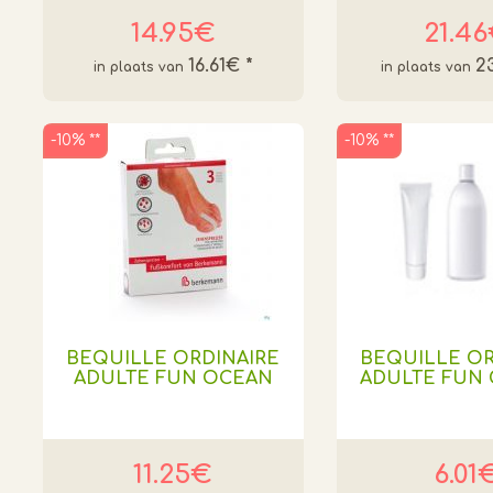
14.95€
21.4
16.61€
*
2
-10% **
-10% **
BEQUILLE ORDINAIRE
BEQUILLE OR
ADULTE FUN OCEAN
ADULTE FUN
11.25€
6.01