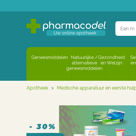
Geneesmiddelen
Natuurlijke /
Gezondheid
Se
alternatieve
en Welzijn
en
geneesmiddelen
Apotheek
>
Medische apparatuur en eerste hul