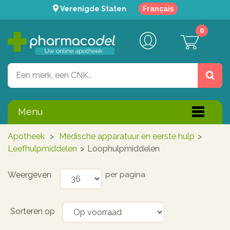
Verenigde Staten
Français
0
Menu
Apotheek
>
Medische apparatuur en eerste hulp
>
Leefhulpmiddelen
>
Loophulpmiddelen
Weergeven
per pagina
Sorteren op