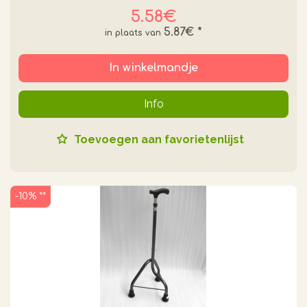
5.58€
5.87€
*
In winkelmandje
Info
Toevoegen aan favorietenlijst
-10% **