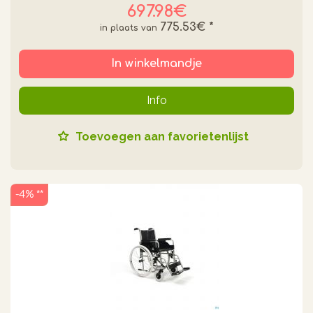
697.98€
775.53€
*
In winkelmandje
Info
Toevoegen aan favorietenlijst
-4% **