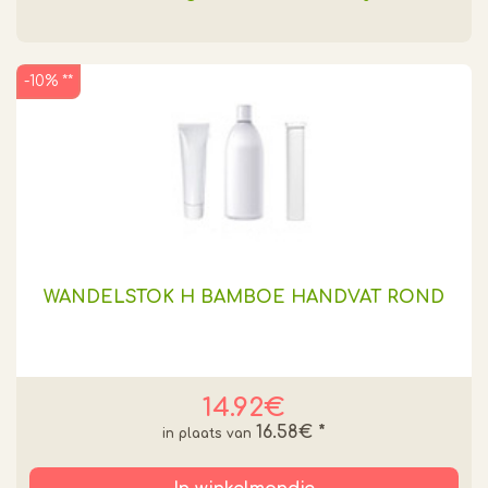
-10% **
WANDELSTOK H BAMBOE HANDVAT ROND
14.92€
16.58€
*