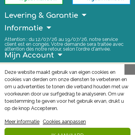
Levering & Garantie
Informatie
Attention : du 12/07/26 au 19/07/26, notre service
client est en congés. Votre demande sera traitée avec
attention dès notre retour, selon l'ordre d'arrivée.
Mijn Account
Nuttige Links
Deze website maakt gebruik van eigen cookies en
cookies van derden om onze diensten te verbeteren en
FAGG
om u advertenties te tonen die verband houden met uw
Het FAGG is de bevoegde autoriteit voor
voorkeuren door uw surfgedrag te analyseren. Om uw
geneesmiddelen en gezondheidsproducten in België.
toestemming te geven voor het gebruik ervan, drukt u
Deze site valt onder haar controle.
Federaal
op de knop Accepteren.
Agentschap voor Geneesmiddelen en
Meer informatie
Cookies aanpassen
Gezondheidsproducten - FAGG
: Galileelaan 5/03
1210 Brussel