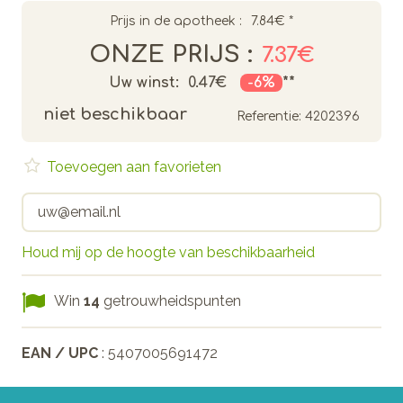
Prijs in de apotheek :
7.84€
*
ONZE PRIJS :
7.37€
Uw winst:
0.47€
-6%
**
niet beschikbaar
Referentie:
4202396
Toevoegen aan favorieten
Houd mij op de hoogte van beschikbaarheid
Win
14
getrouwheidspunten
EAN / UPC
: 5407005691472