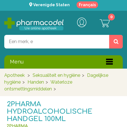
Verenigde Staten
Français
0
Menu
Apotheek
>
Seksualiteit en hygiëne
>
Dagelijkse
hygiëne
>
Handen
>
Waterloze
ontsmettingsmiddelen
>
2PHARMA
HYDROALCOHOLISCHE
HANDGEL 100ML
2PHARMA