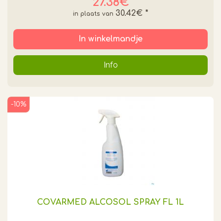
27.38€
30.42€
*
In winkelmandje
Info
-10%
COVARMED ALCOSOL SPRAY FL 1L