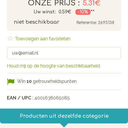
ONZE PRIJS :
5.31€
Uw winst:
0.59€
-10%
**
niet beschikbaar
Referentie:
2695138
Toevoegen aan favorieten
Houd mij op de hoogte van beschikbaarheid
Win
10
getrouwheidspunten
EAN / UPC
: 4001638065085
Producten uit dezelfde categorie