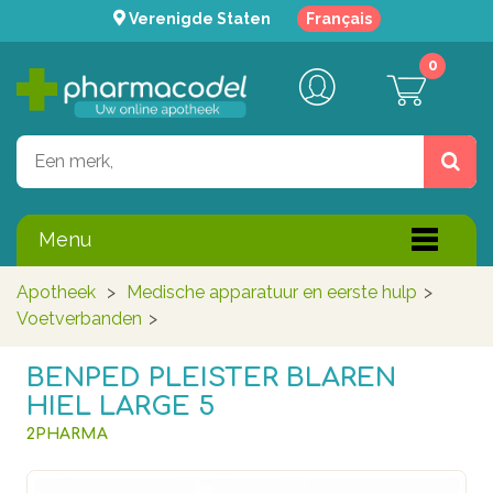
Verenigde Staten
Français
0
Menu
Apotheek
>
Medische apparatuur en eerste hulp
>
Voetverbanden
>
BENPED PLEISTER BLAREN
HIEL LARGE 5
2PHARMA