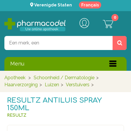
Verenigde Staten
Français
0
Menu
Apotheek
>
Schoonheid / Dermatologie
>
Haarverzorging
>
Luizen
>
Verstuivers
>
RESULTZ ANTILUIS SPRAY
150ML
RESULTZ