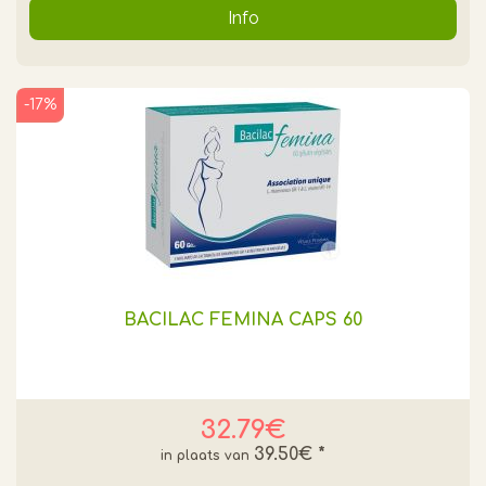
Info
-17%
BACILAC FEMINA CAPS 60
32.79€
39.50€
*