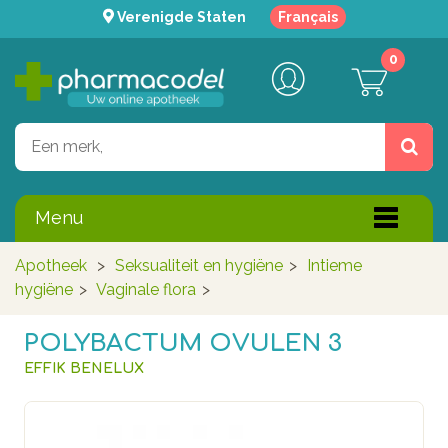
Verenigde Staten
Français
0
Menu
Apotheek
>
Seksualiteit en hygiëne
>
Intieme
hygiëne
>
Vaginale flora
>
POLYBACTUM OVULEN 3
EFFIK BENELUX