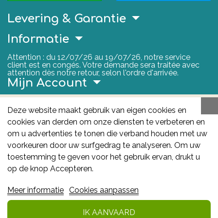
Levering & Garantie
Informatie
Attention : du 12/07/26 au 19/07/26, notre service
client est en congés. Votre demande sera traitée avec
attention dès notre retour, selon l'ordre d'arrivée.
Mijn Account
Nuttige Links
Deze website maakt gebruik van eigen cookies en
cookies van derden om onze diensten te verbeteren en
FAGG
om u advertenties te tonen die verband houden met uw
Het FAGG is de bevoegde autoriteit voor
voorkeuren door uw surfgedrag te analyseren. Om uw
geneesmiddelen en gezondheidsproducten in België.
toestemming te geven voor het gebruik ervan, drukt u
Deze site valt onder haar controle.
Federaal
op de knop Accepteren.
Agentschap voor Geneesmiddelen en
Meer informatie
Cookies aanpassen
Gezondheidsproducten - FAGG
: Galileelaan 5/03
1210 Brussel
IK AANVAARD
In winkelmandje