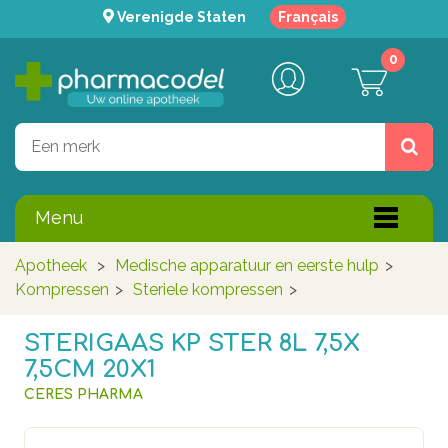
Verenigde Staten
Français
0
Menu
Apotheek
>
Medische apparatuur en eerste hulp
>
Kompressen
>
Steriele kompressen
>
STERIGAAS KP STER 8L 7,5X
7,5CM 20X1
CERES PHARMA