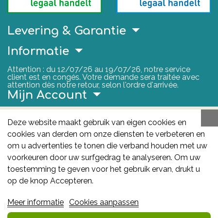
Levering & Garantie
Informatie
Attention : du 12/07/26 au 19/07/26, notre service
client est en congés. Votre demande sera traitée avec
attention dès notre retour, selon l'ordre d'arrivée.
Mijn Account
Nuttige Links
Deze website maakt gebruik van eigen cookies en
cookies van derden om onze diensten te verbeteren en
FAGG
om u advertenties te tonen die verband houden met uw
Het FAGG is de bevoegde autoriteit voor
voorkeuren door uw surfgedrag te analyseren. Om uw
geneesmiddelen en gezondheidsproducten in België.
toestemming te geven voor het gebruik ervan, drukt u
Deze site valt onder haar controle.
Federaal
op de knop Accepteren.
Agentschap voor Geneesmiddelen en
Meer informatie
Cookies aanpassen
Gezondheidsproducten - FAGG
: Galileelaan 5/03
1210 Brussel