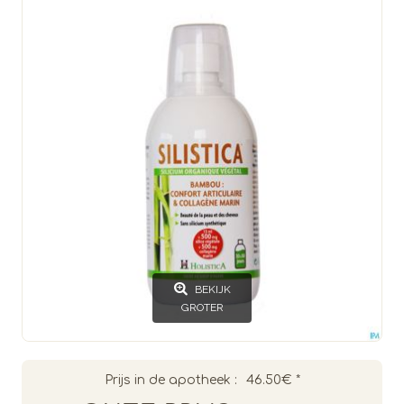
BEKIJK
GROTER
Prijs in de apotheek :
46.50€
*