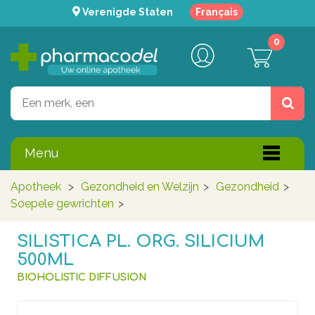
Verenigde Staten
Français
0
Menu
Apotheek
>
Gezondheid en Welzijn
>
Gezondheid
>
Soepele gewrichten
>
SILISTICA PL. ORG. SILICIUM
500ML
BIOHOLISTIC DIFFUSION