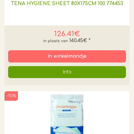
TENA HYGIENE SHEET 80X175CM 100 774453
126.41€
140.45€
*
In winkelmandje
Info
-10%