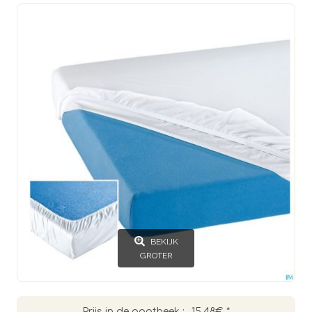
BEKIJK
GROTER
Prijs in de apotheek :
15.48€
*