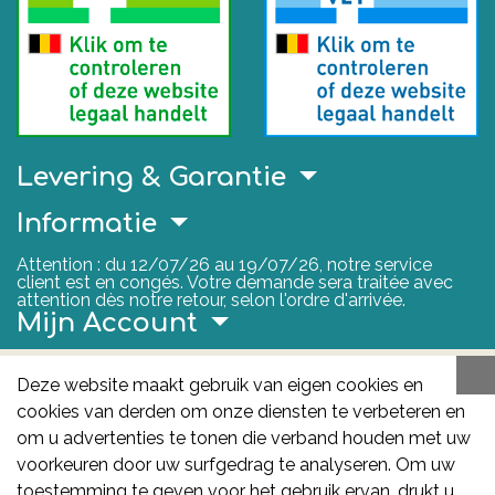
Levering & Garantie
Informatie
Attention : du 12/07/26 au 19/07/26, notre service
client est en congés. Votre demande sera traitée avec
attention dès notre retour, selon l'ordre d'arrivée.
Mijn Account
Nuttige Links
Deze website maakt gebruik van eigen cookies en
cookies van derden om onze diensten te verbeteren en
FAGG
om u advertenties te tonen die verband houden met uw
Het FAGG is de bevoegde autoriteit voor
voorkeuren door uw surfgedrag te analyseren. Om uw
geneesmiddelen en gezondheidsproducten in België.
toestemming te geven voor het gebruik ervan, drukt u