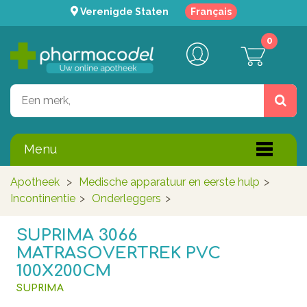
Verenigde Staten
Français
0
Menu
Apotheek
>
Medische apparatuur en eerste hulp
>
Incontinentie
>
Onderleggers
>
SUPRIMA 3066
MATRASOVERTREK PVC
100X200CM
SUPRIMA