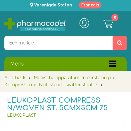
Verenigde Staten
Français
0
Menu
Apotheek
>
Medische apparatuur en eerste hulp
>
Kompressen
>
Niet-steriele wattenstaafjes
>
LEUKOPLAST COMPRESS
N/WOVEN ST. 5CMX5CM 75
LEUKOPLAST