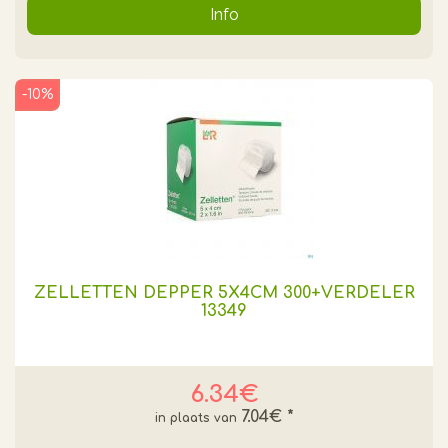
Info
-10%
ZELLETTEN DEPPER 5X4CM 300+VERDELER
13349
6.34€
7.04€
*