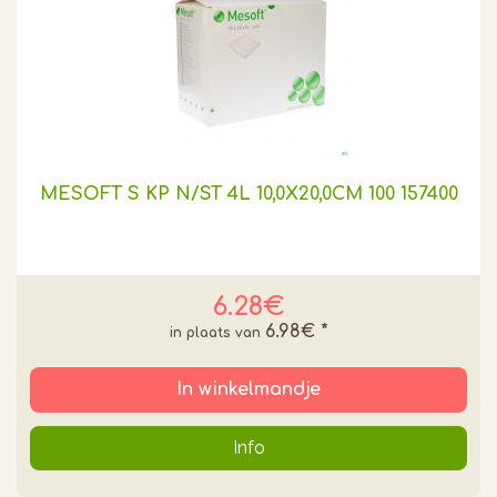
MESOFT S KP N/ST 4L 10,0X20,0CM 100 157400
6.28€
6.98€
*
In winkelmandje
Info