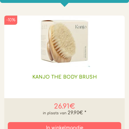
-10%
KANJO THE BODY BRUSH
26.91€
29.90€
*
In winkelmandje