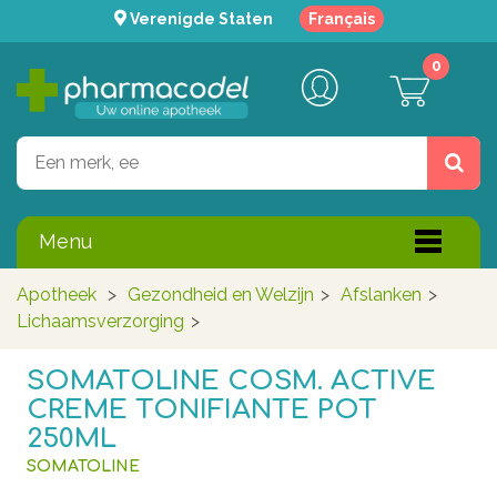
Verenigde Staten
Français
0
Menu
Apotheek
>
Gezondheid en Welzijn
>
Afslanken
>
Lichaamsverzorging
>
SOMATOLINE COSM. ACTIVE
CREME TONIFIANTE POT
250ML
SOMATOLINE