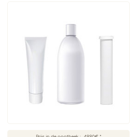
Prijs in de apotheek :
49.90€
*