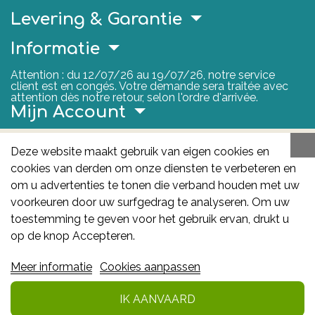
Levering & Garantie
Informatie
Attention : du 12/07/26 au 19/07/26, notre service
client est en congés. Votre demande sera traitée avec
attention dès notre retour, selon l'ordre d'arrivée.
Mijn Account
Nuttige Links
Deze website maakt gebruik van eigen cookies en
cookies van derden om onze diensten te verbeteren en
FAGG
om u advertenties te tonen die verband houden met uw
Het FAGG is de bevoegde autoriteit voor
voorkeuren door uw surfgedrag te analyseren. Om uw
geneesmiddelen en gezondheidsproducten in België.
toestemming te geven voor het gebruik ervan, drukt u
Deze site valt onder haar controle.
Federaal
op de knop Accepteren.
Agentschap voor Geneesmiddelen en
Meer informatie
Cookies aanpassen
Gezondheidsproducten - FAGG
: Galileelaan 5/03
1210 Brussel
IK AANVAARD