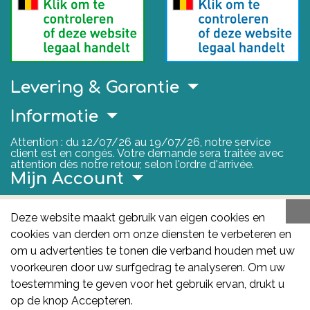
Levering & Garantie
Informatie
Attention : du 12/07/26 au 19/07/26, notre service
client est en congés. Votre demande sera traitée avec
attention dès notre retour, selon l'ordre d'arrivée.
Mijn Account
Nuttige Links
Deze website maakt gebruik van eigen cookies en
cookies van derden om onze diensten te verbeteren en
FAGG
om u advertenties te tonen die verband houden met uw
Het FAGG is de bevoegde autoriteit voor
voorkeuren door uw surfgedrag te analyseren. Om uw
geneesmiddelen en gezondheidsproducten in België.
toestemming te geven voor het gebruik ervan, drukt u
Deze site valt onder haar controle.
Federaal
op de knop Accepteren.