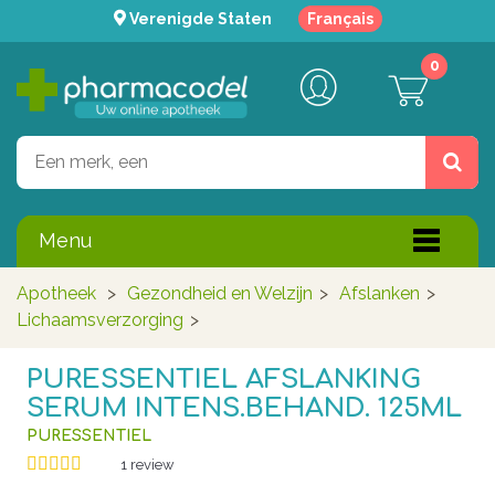
Verenigde Staten
Français
0
Menu
Apotheek
>
Gezondheid en Welzijn
>
Afslanken
>
Lichaamsverzorging
>
PURESSENTIEL AFSLANKING
SERUM INTENS.BEHAND. 125ML
PURESSENTIEL
1
review