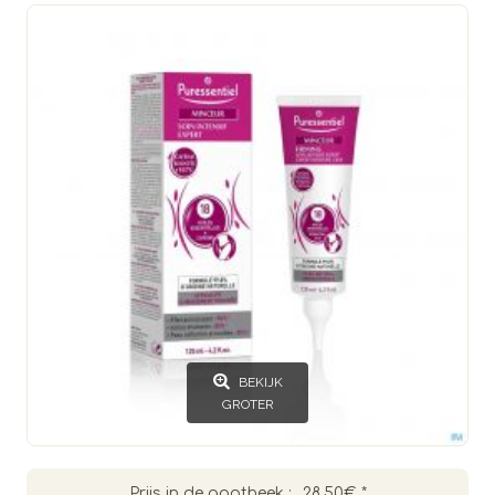
BEKIJK
GROTER
Prijs in de apotheek :
28.50€
*