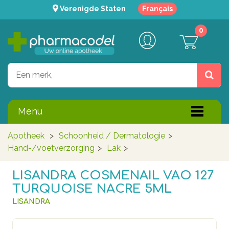
Verenigde Staten
Français
0
Menu
Apotheek
>
Schoonheid / Dermatologie
>
Hand-/voetverzorging
>
Lak
>
LISANDRA COSMENAIL VAO 127
TURQUOISE NACRE 5ML
LISANDRA