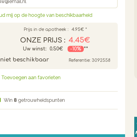
ud mij op de hoogte van beschikbaarheid
Prijs in de apotheek :
4.95€
*
4.45€
ONZE PRIJS :
Uw winst:
0.50€
-10%
**
niet beschikbaar
Referentie:
3092558
Toevoegen aan favorieten
Win
8
getrouwheidspunten