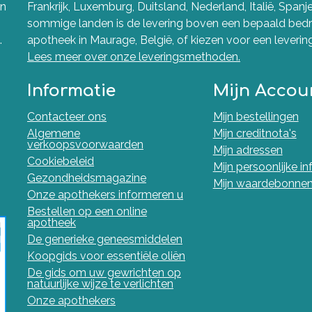
en
Frankrijk, Luxemburg, Duitsland, Nederland, Italië, Spanj
sommige landen is de levering boven een bepaald bedra
.
apotheek in Maurage, België, of kiezen voor een levering 
Lees meer over onze leveringsmethoden.
Informatie
Mijn Accou
Contacteer ons
Mijn bestellingen
Algemene
Mijn creditnota's
verkoopsvoorwaarden
Mijn adressen
Cookiebeleid
Mijn persoonlijke i
Gezondheidsmagazine
Mijn waardebonne
Onze apothekers informeren u
Bestellen op een online
apotheek
De generieke geneesmiddelen
Koopgids voor essentiële oliën
De gids om uw gewrichten op
natuurlijke wijze te verlichten
Onze apothekers