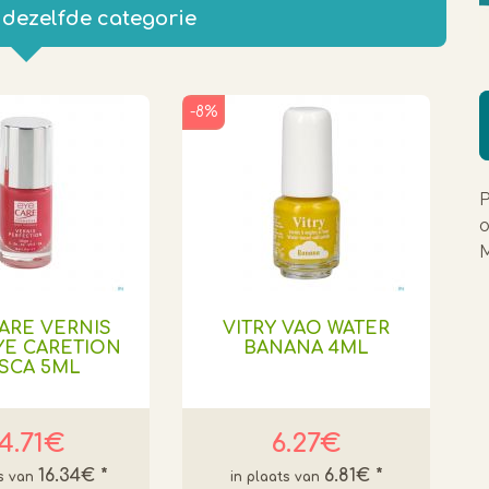
 dezelfde categorie
-8%
P
o
M
ARE VERNIS
VITRY VAO WATER
YE CARETION
BANANA 4ML
SCA 5ML
4.71€
6.27€
16.34€
*
6.81€
*