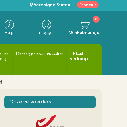
Verenigde Staten
Français
0
Hulp
Inloggen
Winkelmandje
sche
Dierengeneesmiddelen
Dieren
Flash
ing
verkoop
ml
Onze vervoerders