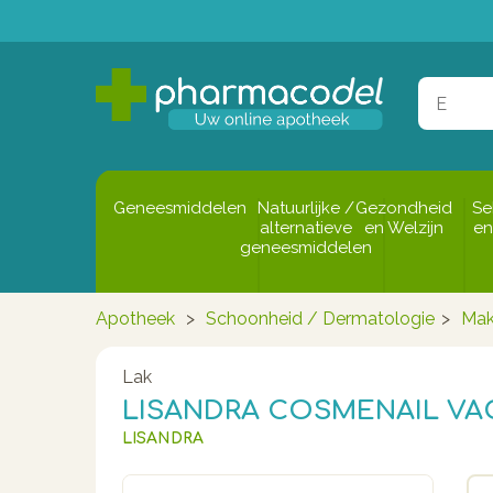
Geneesmiddelen
Natuurlijke /
Gezondheid
Se
alternatieve
en Welzijn
en
geneesmiddelen
Apotheek
>
Schoonheid / Dermatologie
>
Mak
Lak
LISANDRA COSMENAIL VAO
LISANDRA