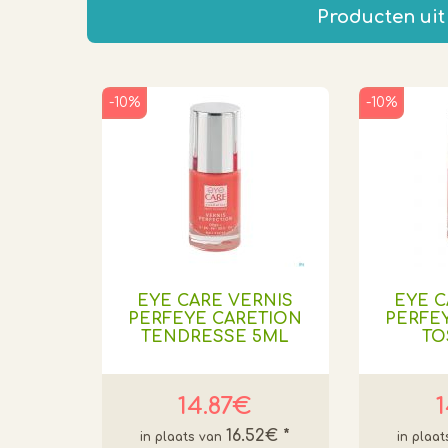
Producten uit
-10%
-10%
EYE CARE VERNIS
EYE C
PERFEYE CARETION
PERFE
TENDRESSE 5ML
TO
14.87€
1
16.52€
*