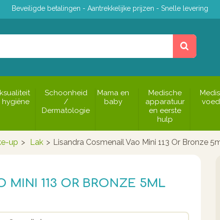
Beveiligde betalingen - Aantrekkelijke prijzen - Snelle levering
ksualiteit
Schoonheid
Mama en
Medische
Medi
 hygiëne
/
baby
apparatuur
voed
Dermatologie
en eerste
hulp
e-up
>
Lak
>
Lisandra Cosmenail Vao Mini 113 Or Bronze 5
 MINI 113 OR BRONZE 5ML