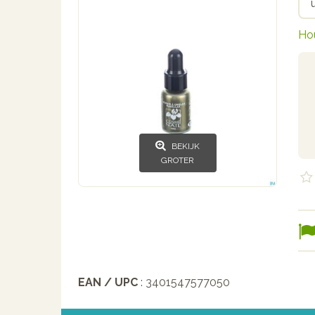
Ho
BEKIJK
GROTER
EAN / UPC
: 3401547577050