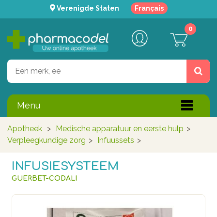
Verenigde Staten
Français
0
Menu
Apotheek
>
Medische apparatuur en eerste hulp
>
Verpleegkundige zorg
>
Infuussets
>
INFUSIESYSTEEM
GUERBET-CODALI