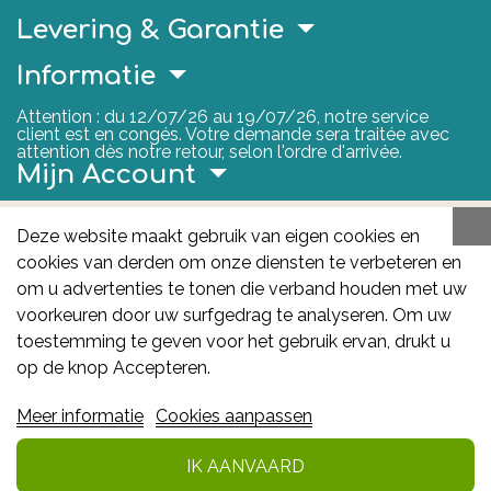
Levering & Garantie
Informatie
Attention : du 12/07/26 au 19/07/26, notre service
client est en congés. Votre demande sera traitée avec
attention dès notre retour, selon l'ordre d'arrivée.
Mijn Account
Nuttige Links
Deze website maakt gebruik van eigen cookies en
cookies van derden om onze diensten te verbeteren en
FAGG
om u advertenties te tonen die verband houden met uw
Het FAGG is de bevoegde autoriteit voor
voorkeuren door uw surfgedrag te analyseren. Om uw
geneesmiddelen en gezondheidsproducten in België.
toestemming te geven voor het gebruik ervan, drukt u
Deze site valt onder haar controle.
Federaal
op de knop Accepteren.
Agentschap voor Geneesmiddelen en
Meer informatie
Cookies aanpassen
Gezondheidsproducten - FAGG
: Galileelaan 5/03
1210 Brussel
IK AANVAARD