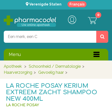
Verenigde Staten
Français
0
Menu
Apotheek
>
Schoonheid / Dermatologie
>
Haarverzorging
>
Gevoelig haar
>
LA ROCHE POSAY KERIUM
EXTREEM ZACHT SHAMPOO
NEW 400ML
LA ROCHE POSAY