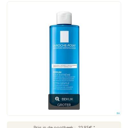
BEKIJK
GROTER
Prijs in de apotheek :
23.95€
*