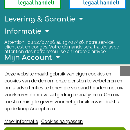
Levering & Garantie
Informatie
Attention : du 12/07/26 au 19/07/26, notre service
client est en congés. Votre demande sera traitée avec
attention dès notre retour, selon l'ordre d'arrivée.
Mijn Account
Nuttige Links
Deze website maakt gebruik van eigen cookies en
cookies van derden om onze diensten te verbeteren en
FAGG
om u advertenties te tonen die verband houden met uw
Het FAGG is de bevoegde autoriteit voor
voorkeuren door uw surfgedrag te analyseren. Om uw
geneesmiddelen en gezondheidsproducten in België.
toestemming te geven voor het gebruik ervan, drukt u
Deze site valt onder haar controle.
Federaal
op de knop Accepteren.
Agentschap voor Geneesmiddelen en
Meer informatie
Cookies aanpassen
Gezondheidsproducten - FAGG
: Galileelaan 5/03
1210 Brussel