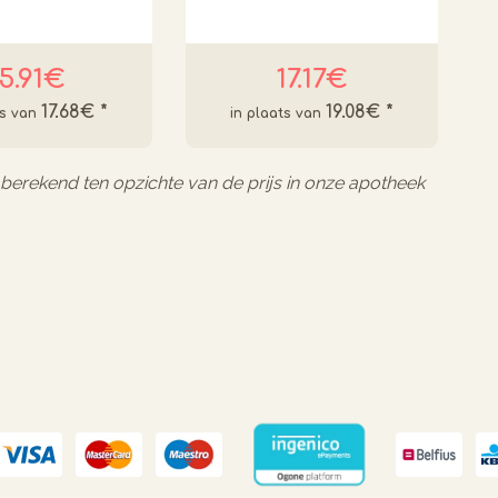
15.91€
17.17€
17.68€
*
19.08€
*
l berekend ten opzichte van de prijs in onze apotheek