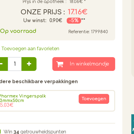
Prijs in de apotheek :
18.06€
*
17.16€
ONZE PRIJS :
Uw winst:
0.90€
-5%
**
Op voorraad
Referentie:
1799840
Toevoegen aan favorieten
In winkelmandje
dere beschikbare verpakkingen
Pharmex Vingerspalk
Toevoegen
13mmx50cm
15.03€
Win
34
getrouwheidspunten