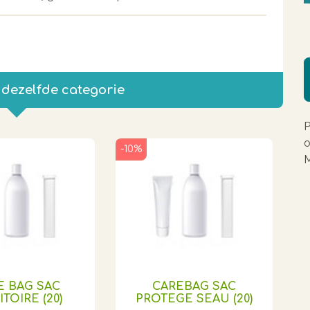
 dezelfde categorie
P
o
-10%
M
E BAG SAC
CAREBAG SAC
TOIRE (20)
PROTEGE SEAU (20)