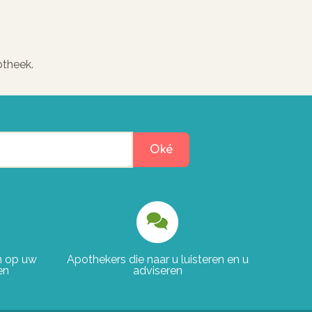
otheek.
Oké
en op uw
Apothekers die naar u luisteren en u
en
adviseren