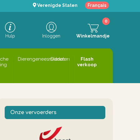
Verenigde Staten
Français
0
Hulp
Inloggen
Winkelmandje
sche
Dierengeneesmiddelen
Dieren
Flash
ing
verkoop
Onze vervoerders