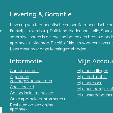
Levering & Garantie
Levering van farmaceutische en parafarmaceutische pro
en
Frankrijk, Luxemburg, Duitsland, Nederland, Italië, Spanj
sommige landen is de levering boven een bepaald bedra
.
apotheek in Maurage, België, of kiezen voor een levering 
Lees meer over onze leveringsmethoden.
Informatie
Mijn Accou
Contacteer ons
Mijn bestellingen
Algemene
Mijn creditnota's
verkoopsvoorwaarden
Mijn adressen
Cookiebeleid
Mijn persoonlijke i
Gezondheidsmagazine
Mijn waardebonne
Onze apothekers informeren u
Bestellen op een online
apotheek