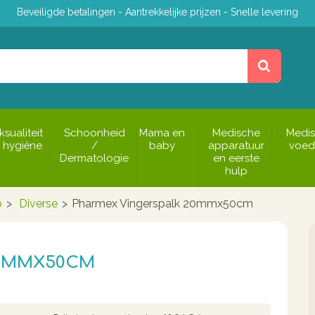
Beveiligde betalingen - Aantrekkelijke prijzen - Snelle levering
ksualiteit
Schoonheid
Mama en
Medische
Medi
 hygiëne
/
baby
apparatuur
voed
Dermatologie
en eerste
hulp
p
>
Diverse
>
Pharmex Vingerspalk 20mmx50cm
20MMX50CM