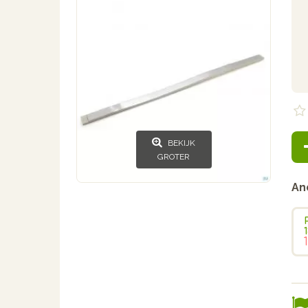
BEKIJK
GROTER
An