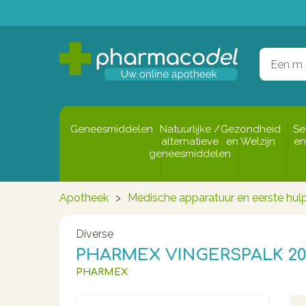
Geneesmiddelen
Natuurlijke /
Gezondheid
Se
alternatieve
en Welzijn
en
geneesmiddelen
Apotheek
>
Medische apparatuur en eerste hul
Diverse
PHARMEX VINGERSPALK 
PHARMEX