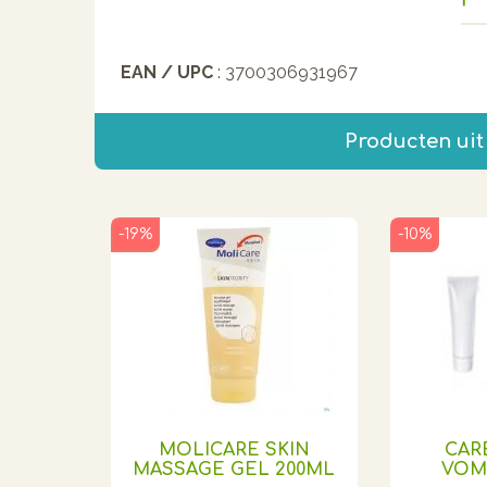
EAN / UPC
: 3700306931967
Producten uit
-19%
-10%
MOLICARE SKIN
CAR
MASSAGE GEL 200ML
VOMI