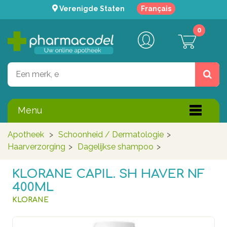
Verenigde Staten
Français
0
Menu
Apotheek
>
Schoonheid / Dermatologie
>
Haarverzorging
>
Dagelijkse shampoo
>
KLORANE CAPIL. SH HAVER NF
400ML
KLORANE