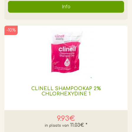
Info
-10%
CLINELL SHAMPOOKAP 2%
CHLORHEXYDINE 1
9.93€
11.03€
*