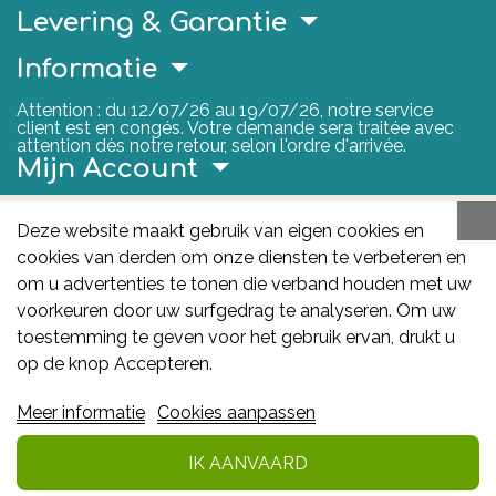
Levering & Garantie
Informatie
Attention : du 12/07/26 au 19/07/26, notre service
client est en congés. Votre demande sera traitée avec
attention dès notre retour, selon l'ordre d'arrivée.
Mijn Account
Nuttige Links
Deze website maakt gebruik van eigen cookies en
cookies van derden om onze diensten te verbeteren en
FAGG
om u advertenties te tonen die verband houden met uw
Het FAGG is de bevoegde autoriteit voor
voorkeuren door uw surfgedrag te analyseren. Om uw
geneesmiddelen en gezondheidsproducten in België.
toestemming te geven voor het gebruik ervan, drukt u
Deze site valt onder haar controle.
Federaal
op de knop Accepteren.
Agentschap voor Geneesmiddelen en
Meer informatie
Cookies aanpassen
Gezondheidsproducten - FAGG
: Galileelaan 5/03
1210 Brussel
IK AANVAARD