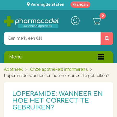
Verenigde Staten
Français
0
Menu
Apotheek
>
Onze apothekers informeren u
>
Loperamide: wanneer en hoe het correct te gebruiken?
LOPERAMIDE: WANNEER EN
HOE HET CORRECT TE
GEBRUIKEN?