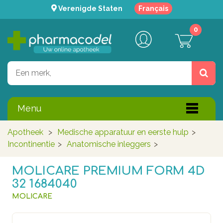
Verenigde Staten
Français
0
Menu
Apotheek
>
Medische apparatuur en eerste hulp
>
Incontinentie
>
Anatomische inleggers
>
MOLICARE PREMIUM FORM 4D
32 1684040
MOLICARE