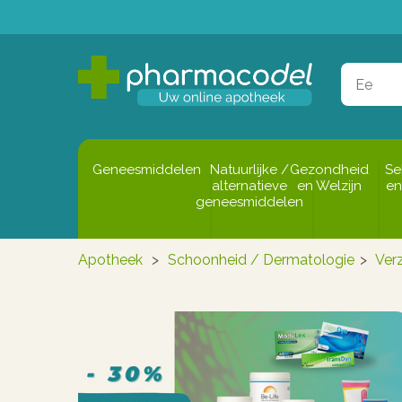
Geneesmiddelen
Natuurlijke /
Gezondheid
Se
alternatieve
en Welzijn
en
geneesmiddelen
Apotheek
>
Schoonheid / Dermatologie
>
Ver