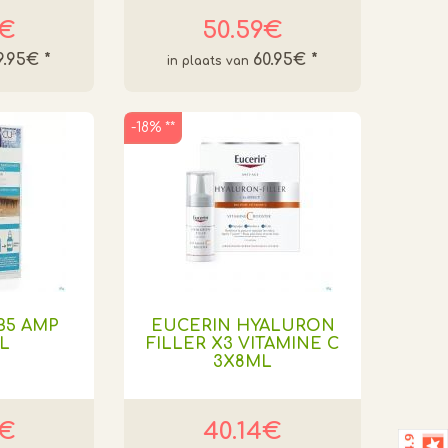
6€
50.59€
9.95€
*
60.95€
*
-18% **
B5 AMP
EUCERIN HYALURON
ML
FILLER X3 VITAMINE C
3X8ML
0€
40.14€