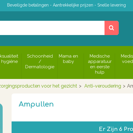
Beveiligde betalingen - Aantrekkelijke prijzen - Snelle levering
ksualiteit
Schoonheid
Mama en
Medische
Medi
 hygiëne
/
baby
apparatuur
voed
Dermatologie
en eerste
hulp
zorgingsproducten voor het gezicht
>
Anti-veroudering
>
Am
Ampullen
Er Zijn 6 Pr