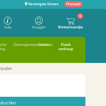
Verenigde Staten
Français
0
Hulp
Inloggen
Winkelmandje
sche
Dierengeneesmiddelen
Dieren
Flash
ing
verkoop
pullen
oducten