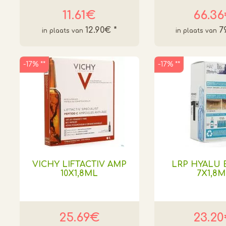
11.61€
66.3
12.90€
*
7
-17% **
-17% **
VICHY LIFTACTIV AMP
LRP HYALU 
10X1,8ML
7X1,8
25.69€
23.2