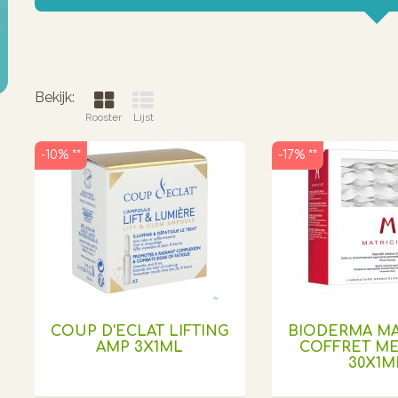
Bekijk:
Rooster
Lijst
-10% **
-17% **
COUP D'ECLAT LIFTING
BIODERMA MA
AMP 3X1ML
COFFRET ME
30X1M