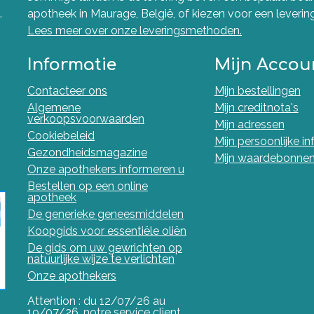
.
apotheek in Maurage, België, of kiezen voor een levering 
Lees meer over onze leveringsmethoden.
Informatie
Mijn Accou
Contacteer ons
Mijn bestellingen
Algemene
Mijn creditnota's
verkoopsvoorwaarden
Mijn adressen
Cookiebeleid
Mijn persoonlijke i
Gezondheidsmagazine
Mijn waardebonne
Onze apothekers informeren u
Bestellen op een online
apotheek
De generieke geneesmiddelen
Koopgids voor essentiële oliën
De gids om uw gewrichten op
natuurlijke wijze te verlichten
Onze apothekers
Attention : du 12/07/26 au
19/07/26, notre service client