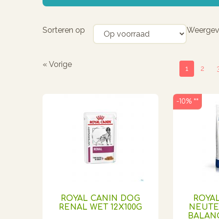
Sorteren op
Weerge
« Vorige
1
2
-10% **
ROYAL CANIN DOG
ROYAL
RENAL WET 12X100G
NEUTE
BALANC