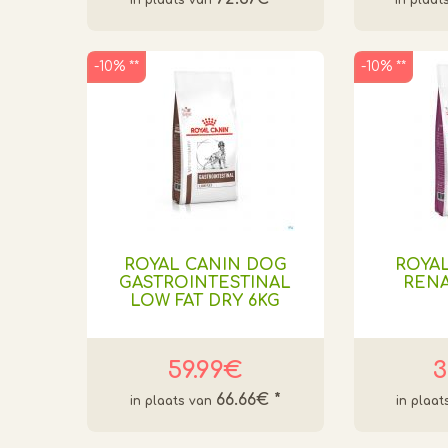
-10% **
-10% **
ROYAL CANIN DOG
ROYAL
GASTROINTESTINAL
RENA
LOW FAT DRY 6KG
59.99€
3
66.66€
*