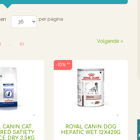
ven
per pagina
Volgende »
3
...
10
-10% **
 CANIN CAT
ROYAL CANIN DOG
RED SATIETY
HEPATIC WET 12X420G
E DRY 3,5KG