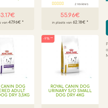
2 reviews
3.17€
55.96€
47.96€
*
62.18€
*
-9% **
P
o
M
 CANIN DOG
ROYAL CANIN DOG
ERED ADULT
URINARY S/O SMALL
OG DRY 3,5KG
DOG DRY 4KG