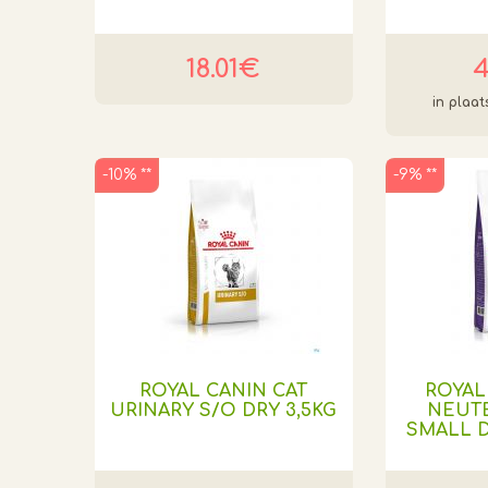
18.01€
4
-10% **
-9% **
ROYAL CANIN CAT
ROYAL
URINARY S/O DRY 3,5KG
NEUT
SMALL D