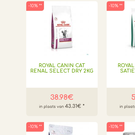
-10% **
-10% **
ROYAL CANIN CAT
ROYAL
RENAL SELECT DRY 2KG
SATIE
38.98€
5
43.31€
*
-10% **
-10% **