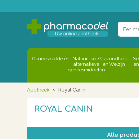
Geneesmiddelen
Natuurlijke /
Gezondheid
Se
alternatieve
en Welzijn
en
geneesmiddelen
Apotheek
>
Royal Canin
ROYAL CANIN
Alle produ