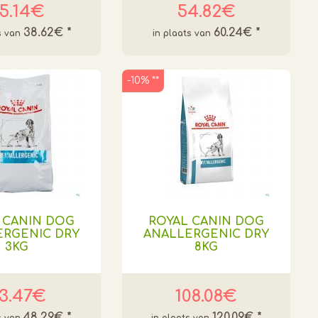
5.14€
54.82€
38.62€
*
60.24€
*
-10% **
 CANIN DOG
ROYAL CANIN DOG
ERGENIC DRY
ANALLERGENIC DRY
3KG
8KG
3.47€
108.08€
48.29€
*
120.09€
*