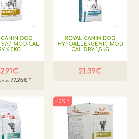
 CANIN DOG
ROYAL CANIN DOG
 S/O MOD CAL
HYPOALLERGENIC MOD
RY 6,5KG
CAL DRY 1,5KG
2.91€
21.39€
79.25€
*
-10% **