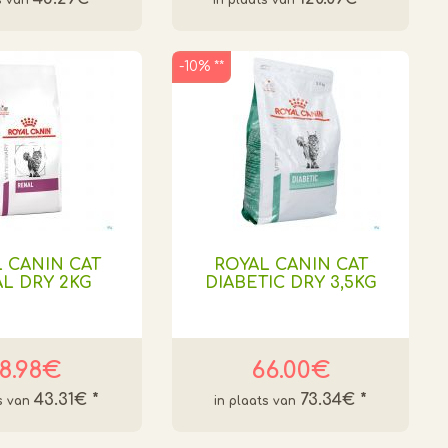
-10% **
 CANIN CAT
ROYAL CANIN CAT
L DRY 2KG
DIABETIC DRY 3,5KG
8.98€
66.00€
43.31€
*
73.34€
*