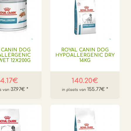
 CANIN DOG
ROYAL CANIN DOG
ALLERGENIC
HYPOALLERGENIC DRY
WET 12X200G
14KG
4.17€
140.20€
37.97€
*
155.77€
*