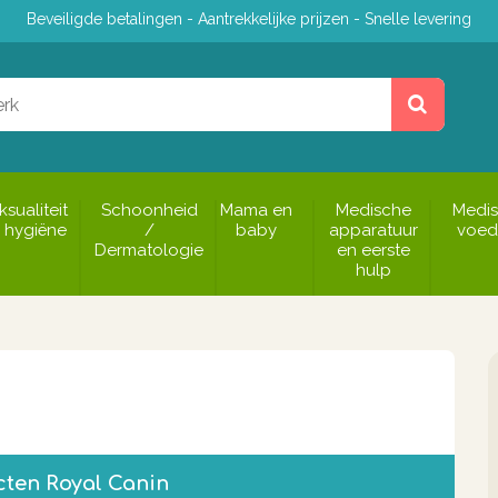
Beveiligde betalingen - Aantrekkelijke prijzen - Snelle levering
ksualiteit
Schoonheid
Mama en
Medische
Medi
 hygiëne
/
baby
apparatuur
voed
Dermatologie
en eerste
hulp
cten Royal Canin