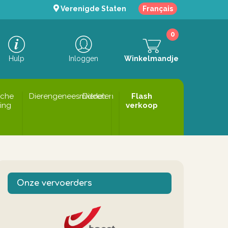
Verenigde Staten
Français
0
Hulp
Inloggen
Winkelmandje
sche
Dierengeneesmiddelen
Dieren
Flash
ing
verkoop
Onze vervoerders