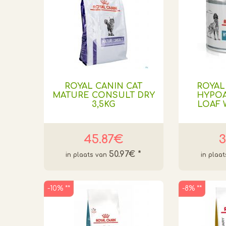
ROYAL CANIN CAT
ROYAL
MATURE CONSULT DRY
HYPO
3,5KG
LOAF 
45.87€
3
50.97€
*
-10% **
-8% **