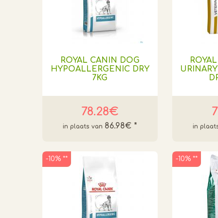
ROYAL CANIN DOG
ROYAL
HYPOALLERGENIC DRY
URINARY
7KG
D
78.28€
7
86.98€
*
-10% **
-10% **