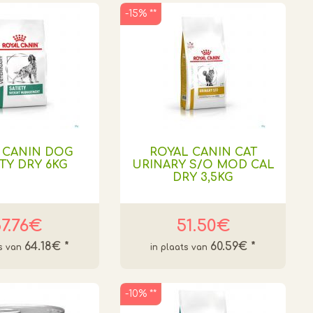
-15% **
 CANIN DOG
ROYAL CANIN CAT
TY DRY 6KG
URINARY S/O MOD CAL
DRY 3,5KG
7.76€
51.50€
64.18€
*
60.59€
*
-10% **