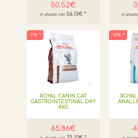
50.52€
3
56.13€
*
-9% **
-10% **
ROYAL CANIN CAT
ROYAL
GASTROINTESTINAL DRY
ANALL
4KG
65.86€
4
72.37€
*